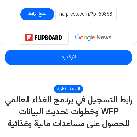
نسخ الرابط
اترك رد