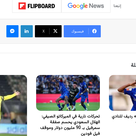
إتبعنا
لينكدإن
ماسنجر
فيسبوك
‫X
لة
ه رديف للنادي
تحركات نارية في الميركاتو الصيفي:
الهلال السعودي يحسم صفقة
سمرفيل بـ 90 مليون دولار وموقف
فيل فودين