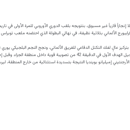
إنجازاً قارياً غير مسبوق، بتتويجه بلقب الدوري الأوروبي للمرة الأولى في تار
بورج الألماني بثلاثية نظيفة، في نهائي البطولة الذي احتضنه ملعب توبراس بتر
ء بتركيز عالٍ لفك التكتل الدفاعي للفريق الألماني، ونجح النجم البلجيكي يور
صمود فرايبورج بتسجيل الهدف الأول في الدقيقة 42 من تصويبة قوية داخل منطقة ال
أرجنتيني إميليانو بوينديا النتيجة بتسديدة استثنائية من خارج المنطقة، ليرس