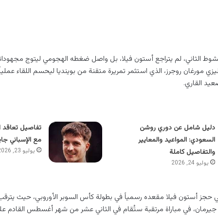
شوط الثاني، لم يتراجع أستون فيلا، بل واصل ضغطه الهجومي ليتوج مجهودا
عبر الإنجليزي مورغان روجرز، الذي استثمر تمريرة متقنة من بوينديا ليحسم اللقاء عملي
عيد القاري.
دليل شامل عن دوري روشن
تفاصيل تعاقد 
السعودي: المواعيد والمعايير
مع الإسباني جا
يوليو 23, 2026
والتفاصيل كاملة
يوليو 24, 2026
يخي حجز أستون فيلا مقعده رسمياً في بطولة كأس السوبر الأوروبي، حيث يترقب
جيرمان، في مباراة مرتقبة ستُقام في الثاني عشر من شهر أغسطس القادم عل