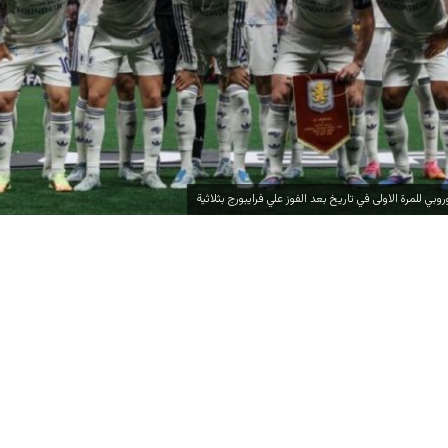
وبي للمرة الاولى في تاريخ بعد الفوز علي فرايبورج بثلاثية