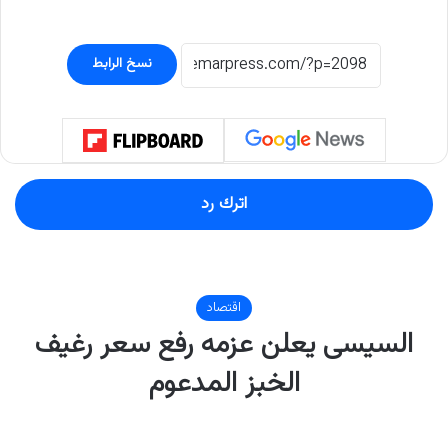
نسخ الرابط
اترك رد