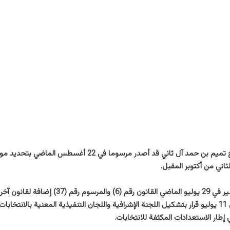
وكان أمير قطر الشيخ تميم بن حمد آل ثاني قد أصدر مرسوما في 22 أ
ني من أكتوبر المقبل.
وقبل ذلك، أصدر الأمير في 29 يوليو الماضي القانون رقم (6) و
الشورى، كما صدر في 11 يوليو قرار بتشكيل اللجنة الإشرافية واللجان التنفيذية المعنية بالانتخا
طار الاستعدادات المكثفة للانتخابات.