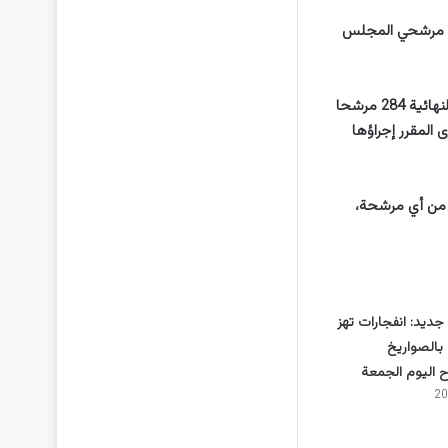
ائم مرشحي المجلس
ونشرت اللجنة الحكومية على موقعها الإلكتروني كشوف المرشحين، الذين بلغ عددهم في القوائم النهائية 284 مرشحا
الشورى المقرر إجراؤها
 الباقية من أي مرشحة،
ديد: انفجارات تهز
بالصواريخ
 اليوم الجمعة