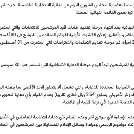
رسميا بعضوية مجلس الشورى اليوم عن الدائرة الانتخابية الخامسة، حيث ل
ئرة ضمن القائمة النهائية المعلنة.
وحتى 26 أغسطس الماضي، وأع
وبإعلان القوائم النهائية للمرشحين تب
إلى الضوابط المحددة للدعاية، والتي تشمل ألا يتجاوز الحد الأقصى لما ينفقه ال
مليوني ريال قطري (الدولار الأمريكي يساوي 3.64 ريال قطري تقريبا) وعدم القيام بأي 
دعاية الدعوة لأي نزعة قبلية أو طائفية.
م الإساءة لأي مرشح آخر وعدم القيام بأي دعاية انتخابية للعاملين في الأجه
ناء دوامهم الرسمي ومراعاة وسائل الإعلام للمساواة بين المرشحين في التعام