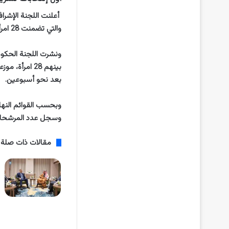
أعلنت اللجنة الإشرا
والتي تضمنت 28 امرأة و256 رجلا مرشحين لأول انتخابات تشريعية في تاريخ البلاد.
بعد نحو أسبوعين.
وسجل عدد المرشحات في الدائرة رقم (22) أكبر عد
مقالات ذات صلة