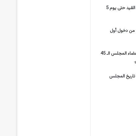
وتم فتح باب قيد الناخبين في الأول من أغسطس الماضي في جميع مقار الدوائر الانتخابية واستمر القيد حتى يوم 5
رى هذه أول انتخابات من نوعها في قطر، تجرى بعد حوالي 17 عاما من دخول أول
وبموجب الدستور الذي صوت عليه القطريون في استفتاء شعبي عام 2003، ينتخب 30 عضوا من أعضاء المجلس الـ 45
الأولى في تاريخ المجلس