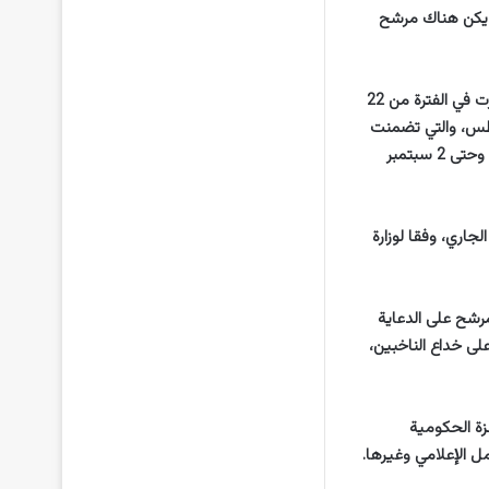
م يكن هناك مرشح
وجاء إعلان الكشوف النهائية بعد انتهاء مرحلة تقديم طلبات قيد المرشحين للانتخابات والتي استمرت في الفترة من 22
قبها إعلان الكشوف الأولية لقوائم المتقدمين للترشح في 30 أغسطس، والتي تضمنت
294 مرشحا بينهم 29 امرأة، ثم مرحلة تقديم التظلمات والاعتراضات التي استمرت من 31 أغسطس وحتى 2 سبتمبر
دأ اليوم مرحلة الدعاية الانتخابية التي تستمر حتى 30 سبتمبر الجاري، وفقا لوزارة
مرشح على الدعاية
دعاية تنطوي على خداع الناخبين،
زة الحكومية
ل الإعلامي وغيرها.