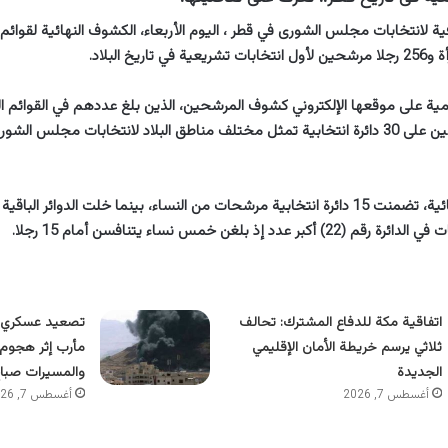
فية لانتخابات مجلس الشورى في قطر ، اليوم الأربعاء، الكشوف النهائية لقو
بينهم 28 امرأة، موزعين على 30 دائرة انتخابية تمثل مختلف مناطق البلاد لانتخابات مجلس 
وبحسب القوائم النهائية، تضمنت 15 دائرة انتخابية مرشحات من النساء، بينما خلت الدوائر
د إذ بلغن خمس نساء يتنافسن أمام 15 رجلا.
اتفاقية مكة للدفاع المشترك: تحالف
تصعيد عسكري ج
ثلاثي يرسم خريطة الأمان الإقليمي
مأرب إثر هجوم 
الجديدة
والمسيرات صباح
أغسطس 7, 2026
أغسطس 7, 2026