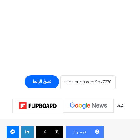
نسخ الرابط
إتبعنا
لينكدإن
ماسنجر
فيسبوك
‫X