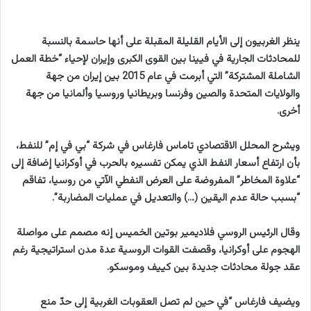
ينظر الغربيون إلى الأيام القليلة المقبلة على أنها حاسمة بالنسبة
للمحادثات الجارية في فيينا بين القوى الكبرى وإيران لإحياء “خطة العمل
الشاملة المشتركة” التي أبرمت في عام 2015 بين إيران من جهة
والولايات المتحدة والصين وفرنسا وبريطانيا وروسيا وألمانيا من جهة
أخرى.
ويشرح المحلل الاقتصادي تاماس فارغاس في شركة “بي في إم” للنفط،
بأن ارتفاع أسعار النفط الذي يمكن تفسيره بالحرب في أوكرانيا إضافة إلى
“علاوة المخاطر” المفروضة على العرض النفطي الآتي من روسيا، تفاقم
“بسبب حالة عدم اليقين (…) والتعديل في عمليات المضاربة”.
وقال الرئيس الروسي فلاديمير بوتين الخميس إنه مصمم على مواصلة
الهجوم على أوكرانيا، وقصفت القوات الروسية عدة مدن استراتيجية رغم
عقد جولة محادثات جديدة بين كييف وموسكو.
ويضيف فارغاس “في حين لم تصل العقوبات الغربية إلى حدّ منع