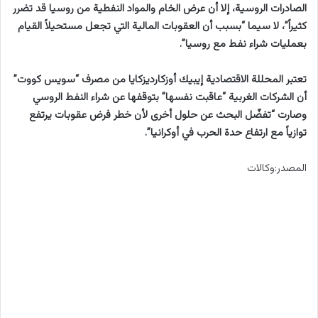
الصادرات الروسية، إلا أن عرض الخام والمواد النفطية من روسيا قد تضرر
كثيراً”، لا سيما “بسبب أن العقوبات المالية التي تجعل مستحيلاً القيام
بعمليات شراء نفط مع روسيا”.
تعتبر المحللة الاقتصادية إيبيك أوزكارديزكايا من مصرف “سويس كووت”
أن الشركات الغربية “عاقبت نفسها” بتوقفها عن شراء النفط الروسي
وصارت “تفضّل البحث عن حلول أخرى لأن خطر فرض عقوبات يرتفع
توازياً مع ارتفاع حدة الحرب في أوكرانيا”.
المصدر:وكالات