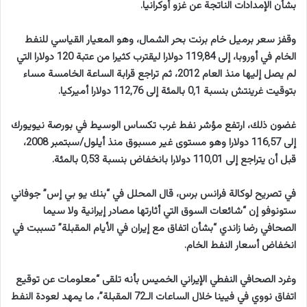
بشأن الإمدادات الناتجة عن غزو أوكرانيا.
وقفز سعر برميل خام برنت بحر الشمال، وهو المعيار القياسي للنفط
الخام في أوروبا، إلى 119,84 دولارا ليقترب كثيرا من عتبة 120 دولارا التي
لم يصل إليها منذ العام 2012، ثم تراجع قرابة الساعة الخامسة مساء
بتوقيت غرينتش بنسبة 0,1 بالمئة إلى 112,76 دولارا أميركيا.
غضون ذلك، ارتفع مؤشر نفط غرب تكساس الوسيط في بورصة نيويورك
إلى 116,57 دولارا وهو مستوى غير مسبوق منذ أيلول/سبتمبر 2008،
قبل أن يتراجع إلى 110,01 دولارا بانخفاض بنسبة 0,53 بالمئة.
في تصريح لوكالة فرانس برس، قال المحلل في “بنك يو بي إس” جوفاني
ستونوفو إن “شائعات السوق التي أثارتها مصادر إيرانية ولا سيما
الصحافي رضا زاندي “بشأن اتفاق مع إيران في الأيام المقبلة” تسببت في
انخفاض أسعار النفط الخام.
وغرد الصحافي النفطي الإيراني الخميس بأنه تلقى “معلومات عن توقيع
اتفاق نووي في فيينا خلال الساعات الـ72 المقبلة”، ما يمهد لعودة النفط