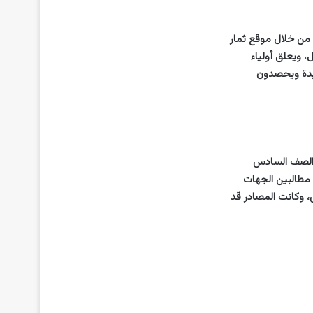
2023 الترم الأول eduserv.cairo.gov.eg نقدمها لكم من خلال موقع ثمار
، ويعلق أولياء
لسادس الابتدائي 2023 الفصل الأول جيدة ويحصدون
ة الصف السادس
وف مطالبين الجهات
 الابتدائي 2023 بالاسم ورقم الجلوس، وكانت المصادر قد