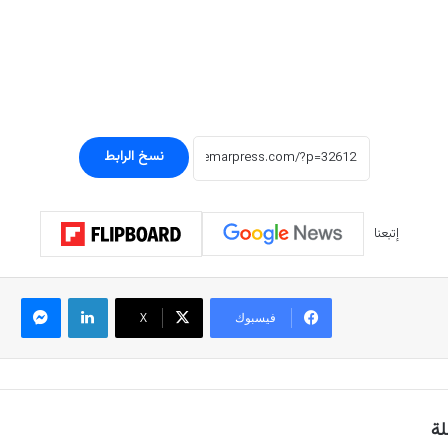
نسخ الرابط
إتبعنا
لينكدإن
ماسنجر
فيسبوك
‫X
لة