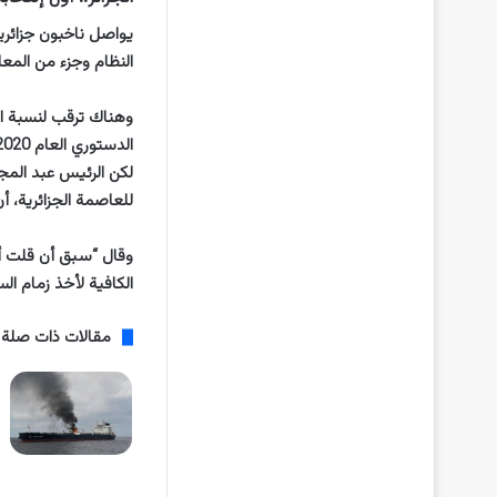
يواصل ناخبون جزائريو
النظام وجزء من المع
الدستوري العام 2020)، نسبة امتناع غير مسبوقة عن التصويت بلغت 60% و76% على التوالي.
لكن الرئيس عبد المج
للعاصمة الجزائرية، أن
وقال “سبق أن قلت أن
الكافية لأخذ زمام ال
مقالات ذات صلة