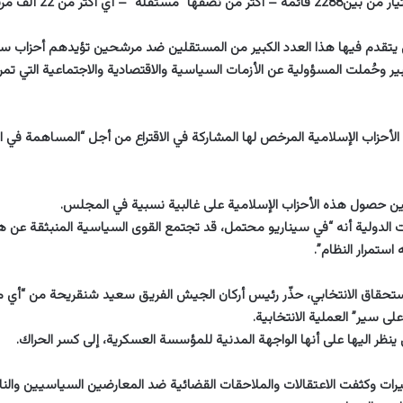
ستقلة” – أي أكثر من 22 ألف مرشح.
تي يتقدم فيها هذا العدد الكبير من المستقلين ضد مرشحين تؤيدهم أحزاب 
ر وحُملت المسؤولية عن الأزمات السياسية والاقتصادية والاجتماعية التي تمر ب
لأحزاب الإسلامية المرخص لها المشاركة في الاقتراع من أجل “المساهمة في ا
ن حصول هذه الأحزاب الإسلامية على غالبية نسبية في المجلس.
 الدولية أنه “في سيناريو محتمل، قد تجتمع القوى السياسية المنبثقة عن هذ
ستمرار النظام”.
استحقاق الانتخابي، حذّر رئيس أركان الجيش الفريق سعيد شنقريحة من “أي
ى سير” العملية الانتخابية.
نظر اليها على أنها الواجهة المدنية للمؤسسة العسكرية، إلى كسر الحراك.
ات وكثفت الاعتقالات والملاحقات القضائية ضد المعارضين السياسيين والن