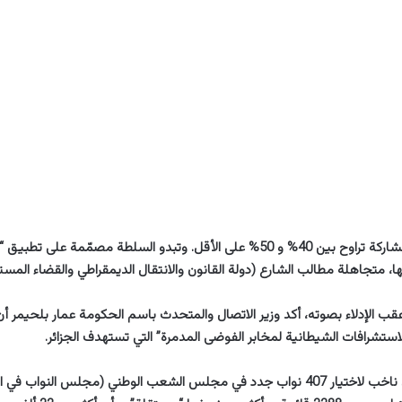
يأمل النظام بنسبة مشاركة تراوح بين 40% و 50% على الأقل. وتبدو السلطة مصمّمة عل
ها، متجاهلة مطالب الشارع (دولة القانون والانتقال الديمقراطي والقضاء المست
قب الإدلاء بصوته، أكد وزير الاتصال والمتحدث باسم الحكومة عمار بلحيمر أن
استشرافات الشيطانية لمخابر الفوضى المدمرة” التي تستهدف الجزائر.
ودعي نحو 24 مليون ناخب لاختيار 407 نواب جدد في مجلس الشعب الوطني (مجلس الن