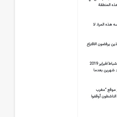
هذه المنطقة
يئ نفسه هذه المرة. لا
بنا والذين يرفضون الاقتراع
وهي أول انتخابات تشريعية منذ انطلاق حركة الاحتجاجات الشعبية السلمية غير المسبوقة في 22 شباط/فبراير 2019
عد شهرين بعدما
ر موقع “مغرب
 الناشطون أوقفوا