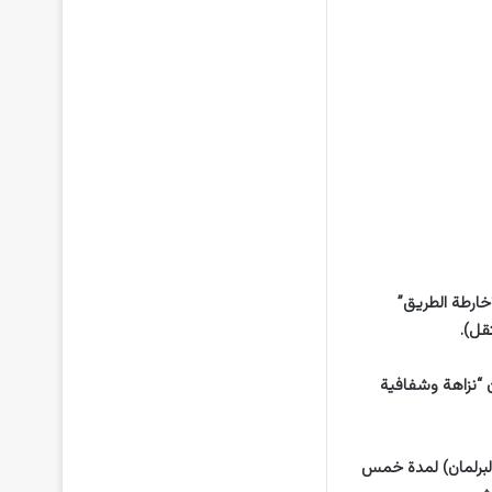
ى تطبيق “خارطة الطريق”
قل).
 “نزاهة وشفافية
واب في البرلمان) لمدة خمس