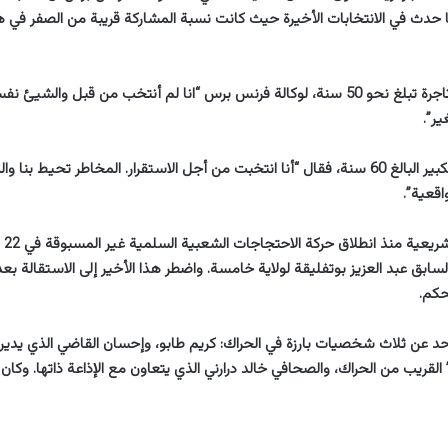
ا حدث في الانتخابات الأخيرة حيث كانت نسبة المشاركة قريبة من الصفر في 
وقالت فتيحة، وهي تاجرة تبلغ نحو 50 سنة، لوكالة فرنس برس “انا لم أنتخب من قبل والش
ير”.
أما حميد، الموظف الكبير البالغ 60 سنة، فقال “أنا انتخبت من أجل الاستقرار. المخاطر تحيط 
اقعية”.
سابق عبد العزيز بوتفليقة لولاية خامسة. واضطر هذا الأخير إلى الاستقالة ب
حد عن ثلاث شخصيات بارزة في الحراك: كريم طابو، وإحسان القاضي الذي يدي
” القريب من الحراك، والصحافي خالد درارني الذي يتعاون مع الإذاعة ذاتها. وكان