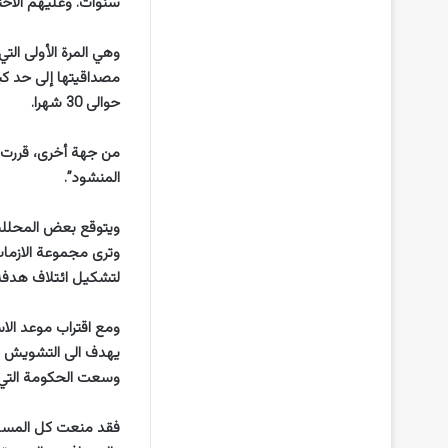
سنوات. وعليهم الاختيار من بين2288 قائمة – أكثر من نصفها “م
وهي المرة الأولى ال
مصداقيتها إلى حد كبي
حوالى 30 شهرا.
من جهة أخرى، قررت ا
المنشود”.
ويتوقع بعض المحللي
وترى مجموعة الازمات
لتشكيل ائتلاف هدفه ا
ومع اقتراب موعد ال
يهدف الى التشويش عل
وسعت الحكومة التي ي
فقد منعت كل المسير