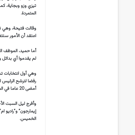
تيزي وزو وبجاية، كم
المتمردة.
اعتقد أن الأمور ستتغ
لم يقدموا أي بدائل و
رفضا لترشح الرئيس ال
أمضى 20 عاما في الحكم.
وأفرج ليل السبت الأ
إيمارجون” و”راديو ام
الخميس.