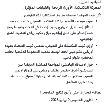
المواعيد الكبرى .
المعركة التكتيكية: الأوراق الرابحة والغيابات المؤثرة :
تأتي هذه الموقعة محملة بظروف استثنائية لكلا الطرفين :
ضربة موجعة للأسود: يفتقد المنتخب المغربي خدمات نجمه
المتألق إسماعيل صيباري بسبب إصابة في الفخذ، وهو ما يضع
حملاً إضافياً على عاتق إبراهيم دياز وحكيم زياش لتنشيط الشق
الهجومي.
أوراق فرنسا المكتملة: على النقيض، تتنفس فرنسا الصعداء بعودة
أوريلين تشواميني لخط الوسط لتدعيم المنظومة الدفاعية بجانب
المخضرم نغولو كانتي.
حوار الأصدقاء الهامشي: المواجهة المباشرة المرتقبة بين
الصديقين أشرف حكيمي وكيليان مبابي على الرواق الأيمن
للمغرب ستكون بمثابة “مباراة داخل مباراة” وصراع سرعات قد
يحدد هوية المتأهل .
بطاقة المباراة: متى وأين تتابع الملحمة؟
التاريخ: الخميس 9 يوليو 2026 .