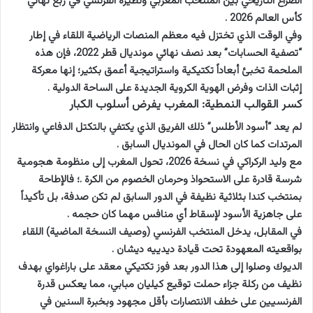
الصراع التاريخي بين المنتخب المغربي ونظيره الفرنسي في ربع نهائي
كأس العالم 2026 .
وفي الوقت الذي تختزل فيه معظم المنصات الرياضية اللقاء في إطار
“تصفية الحسابات” بعد نصف نهائي مونديال قطر 2022، فإن هذه
الملحمة تخبئ أبعاداً تكتيكية واستراتيجية أعمق بكثير؛ إنها معركة
إثبات الذات وفرض الهوية الكروية الجديدة على الساحة الدولية .
كسر القوالب النمطية: المغرب يفرض أسلوب الكبار
لم يعد “أسود الأطلس” ذلك الفريق الذي يكتفي بالتكتل الدفاعي وانتظار
المرتدات كما كان الحال في المونديال السابق .
مع وليد الركراكي في نسخة 2026، تحول المغرب إلى منظومة هجومية
شرسة قادرة على الاستحواذ وحرمان الخصوم من الكرة .؛ فالإطاحة
بمنتخب كندا بثلاثية نظيفة في الدور السابق لم تكن صدفة، بل تأكيداً
على جاهزية الأسود لإسقاط أي منافس مهما كان حجمه .
في المقابل، يدخل المنتخب الفرنسي (وصيف النسخة الماضية) اللقاء
بواقعيته المعهودة تحت قيادة ديدييه ديشان .
الديوك وصلوا إلى هذا الدور بعد فوز تكتيكي معقد على باراغواي بهدف
نظيف من ركلة جزاء حملت توقيع كيليان مبابي، مما يعكس قدرة
الفرنسيين على خطف الانتصارات بأقل مجهود وبخبرة السنين في