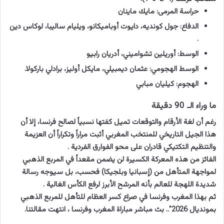
حراسة المرمى: مايك ماينان
الدفاع: جول كونديه، دايوت أوباميكانو، ويليام ساليبا، لوكاس دين
.
الوسط: أوريلين تشواميني، أدريان رابيو
الوسط الهجومي: عثمان ديمبيلي، مايكل أوليز، برادلي باركولا.
الهجوم: كيليان مبابي
ما وراء الـ 90 دقيقة
رغم أن لغة الأرقام والتوقعات تميل كفتها نسبياً لصالح فرنسا، إلا أن
هذا الجيل التاريخي للمنتخب المغربي أثبت مراراً وتكراراً أن العزيمة
والتنظيم التكتيكي قادران على محو الفوارق الفردية .
الفائز من هذه المعركة الكسيرة لن يضمن مقعداً في المربع الذهبي
لمواجهة المتأهل من (إسبانيا وبلجيكا) فحسب، بل سيوجه رسالة
شديدة اللهجة للعالم بأنه المرشح الأبرز لرفع الكأس الغالية .
ثم بهذا المغرب وفرنسا في صراع كسر العظام للتأهل للمربع الذهبي
بمونديال 2026″.. بث مباشر مباراة المغرب وفرنسا ، انتهت مقالتنا.