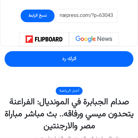
نسخ الرابط
اترك رد