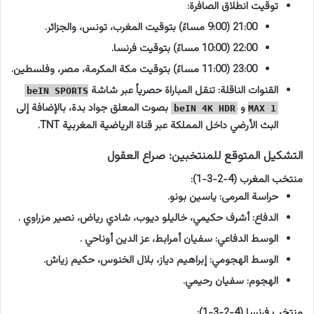
توقيت انطلاق الصافرة:
21:00 (9:00 مساءً) بتوقيت المغرب، تونس، والجزائر.
22:00 (10:00 مساءً) بتوقيت فرنسا.
23:00 (11:00 مساءً) بتوقيت مكة المكرمة، مصر، وفلسطين.
القنوات الناقلة: تنقل المباراة حصرياً عبر شاشة
beIN SPORTS
و
بصوت المعلق جواد بدة، بالإضافة إلى
beIN 4K HDR
MAX 1
البث الأرضي داخل المملكة عبر قناة الرياضية المغربية TNT.
التشكيل المتوقع للمنتخبين: صراع العقول
منتخب المغرب (4-2-3-1):
حراسة المرمى: ياسين بونو.
الدفاع: أشرف حكيمي، خاليلو ديوب، شادي رياض، نصير مزراوي .
الوسط الدفاعي: سفيان أمرابط، عز الدين أوناحي .
الوسط الهجومي: إبراهيم دياز، بلال الخنوس، حكيم زياش.
الهجوم: سفيان رحيمي.
منتخب فرنسا (4-2-3-1):