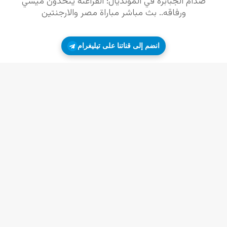
انضم إلى قناتنا على تيليغرام
زر
ال
إلى
الأ