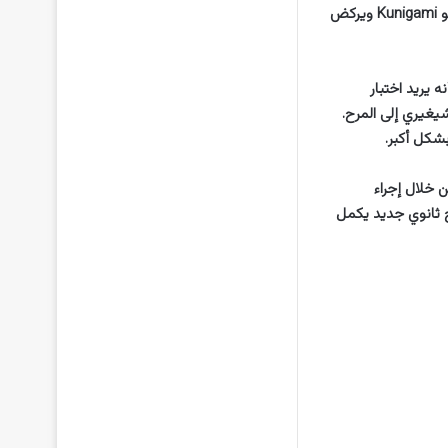
برؤية مباراة Bastard vs. بشيرا وتفسيراته الغريبة لكيفية لعب يويتشي وتشيجيري. ثم يستدير نحو Kunigami ويركض
 يريد اختبار
يغيري إلى المرح.
ل منهما من خلال إجراء
ح ثانوي جديد يكمل