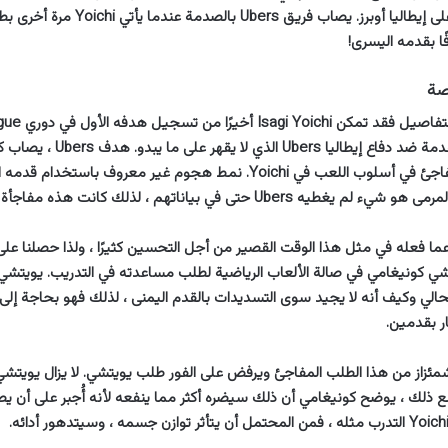
القفل الأزرق يتقدم على إيطاليا أوبرز. يصاب فر
ًا بقدمه اليسرى!
ووضع فريقه في المقدمة ضد دفاع إيطال
مثل هذا التغيير المفاجئ في أسلوب اللعب في Yoichi. نمط هجوم غير معروف باس
Ube حتى في بياناتهم ، لذلك كانت هذه مفاجأة كبيرة لهم.
أل كانالي Yoichi عما فعله في مثل هذا الوقت القصير من أجل التحسين كثيرًا ، ولذا حصلنا
ر يويتشي كونيغامي في صالة الألعاب الرياضية لطلب مساعدته في التدريب. يويتش
الي وكيف أنه لا يجيد سوى التسديدات بالقدم اليمنى ، لذلك فهو بحاجة إلى
ر بقدمين.
مئزاز من هذا الطلب المفاجئ ويرفض على الفور طلب يويتشي. لا يزال يويتشي
ع ذلك ، يوضح كونيغامي أن ذلك سيضره أكثر مما ينفعه لأنه أُجبر على أن يصب