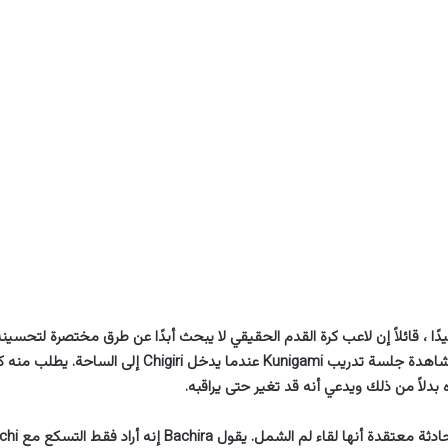
قلقه ويطلب فقط مشاهدة جلسة تدريب Kunigami عندما يدخل ri
دلاً من ذلك ويدعي أنه قد تغير حتى يراقبه.