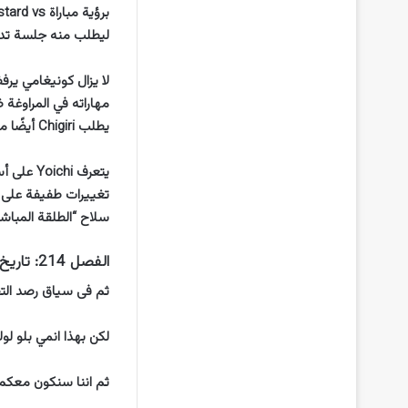
ليطلب منه جلسة تد
لا يزال كونيغامي يرف
مهاراته في المراوغة
يطلب Chigiri أيضًا من Yoichi الانضمام لجعلها مباراة 2v2 لأنه يريد العمل على سرعته لتحسينها بشكل أكبر.
تغييرات طفيفة على أ
سلاح “الطلقة المباشر
الفصل 214: تاريخ ووقت الإصدار
ثم فى سياق رصد التفاصيل فإنه سيصدر er 214
لكن بهذا انمي بلو لوك الفصل  Lock Chapter 214
ثم اننا سنكون معكم 