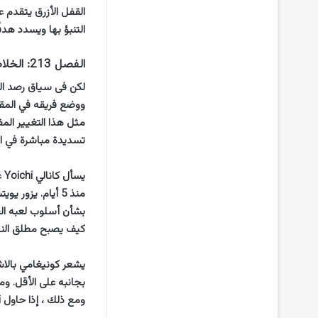
التنبؤ بها ويسدد هدف
الفصل 213: الخلاصة
تسديدة مباشرة في المرمى هو شيء لم يغطيه rs
يس
منذ 5 أيام. يزو
بشأن أسلوب لعبه الح
كيف يصبح مطلق النا
يشعر كونيغامي بالاش
بجانبه على الأقل. وم
ومع ذلك ، إذا حاول Yoichi التدرب مثله ، فمن المحتمل أن يتأثر توازن جسمه ، وسيتدهور أدائه.