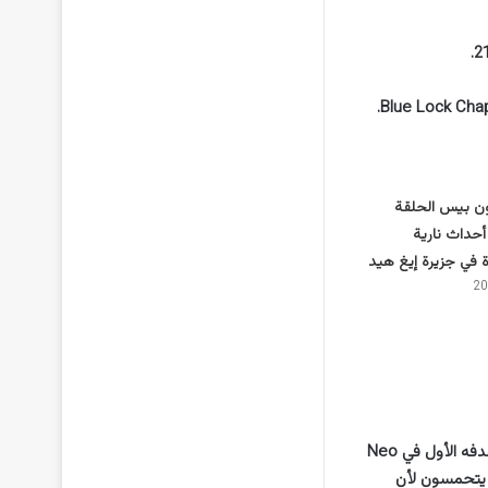
ن بيس الحلقة
: أحداث نارية
في جزيرة إيغ هيد
ثم فى اطار رصد التفاصيل فإنه Isagi Yoichi ، أخيرًا ، Isagi Yoichi ، Blue Lock’s Ace ، يسجل هدفه الأول في Neo
نجا يتحمسون لأن