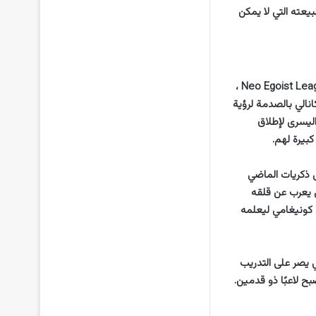
يق Ubers بالصدمة عندما يأتي Yoichi مرة أخرى بطبيعته التي لا يمكن
لكن فى سياق رصد التفاصيل فقد تمكن Isagi Yoichi أخيرًا من تسجيل هدفه الأول في دوري Neo Egoist League ،
يا Ubers الذي لا يقهر على ما يبدو. هدف Ubers ، يصاب كانالي بالصدمة لرؤية
تخدام قدمه اليسرى لإطلاق
 على ذكريات الماضي
ي يعرب عن قلقه
 كونيغامي ليعلمه
 يصر على التدريب
ح لاعبًا ذو قدمين.