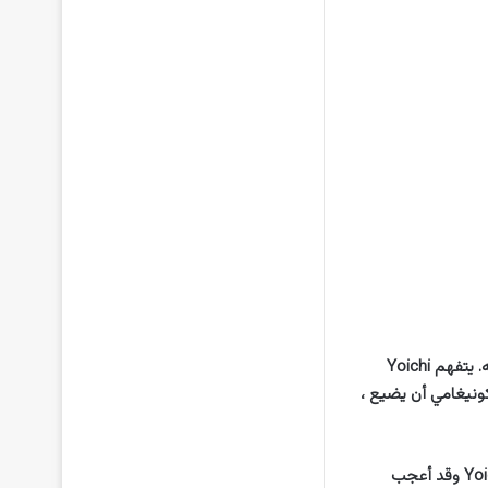
يذهب Kunigami بعيدًا ، قائلاً إن لاعب كرة القدم الحقيقي لا يبحث أبدًا عن طرق مختصرة لتحسينه. يتفهم Yoichi
Chigi إلى الساحة. يطلب منه كونيغامي أن يضيع ،
تنضم بشيرة إلى المحادثة معتقدة أنها لقاء لم الشمل. يقول Bachira إنه أراد فقط التسكع مع Yoichi وقد أعجب