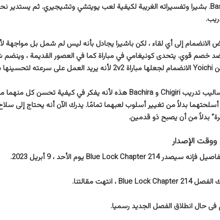
ريب.
ض الانضمام إلى أي لقاء ، لكن باشيرا يجادل بأنه ليس لم شمل بل مواجهة لأنه
 ضد خصم قوي. يتحدى كونيغامي في مباراة كما في العصور القديمة ، وينضم ش
يتعرف Yoichi على أساليب تدريب Chigiri و Bachira هذه لأنه يفكر في كيفية تحسن ك
سلحتهما بدلاً من تغيير أسلوب لعبهما تمامًا. يدرك الآن أنه يحتاج إلى سلا
ة” بدلاً من أن يصبح ذو قدمين.
Blue Lock Chapt يوم الأحد ، 9 أبريل 2023.
Blue ، انتهت مقالتنا.
فى حال انطلاق الفصل الجديد رسميا.