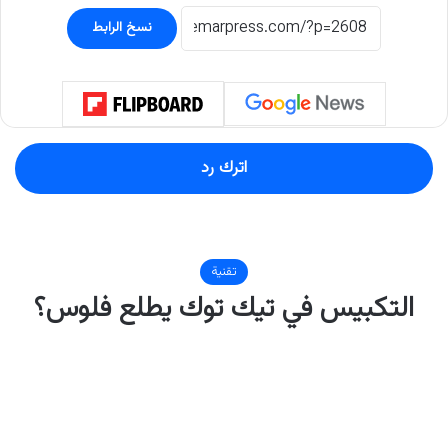
نسخ الرابط
اترك رد