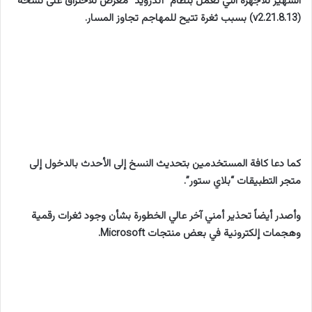
الشهير للأجهزة التي تعمل بنظام “أندرويد” معرض للاختراق على نسخة
(v2.21.8.13) بسبب ثغرة تتيح للمهاجم تجاوز المسار.
كما دعا كافة المستخدمين بتحديث النسخ إلى الأحدث بالدخول إلى
متجر التطبيقات “بلاي ستور”.
وأصدر أيضاً تحذير أمني آخر عالي الخطورة بشأن وجود ثغرات رقمية
وهجمات إلكترونية في بعض منتجات Microsoft.