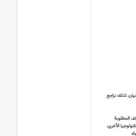
يان، لذلك نراجع
ئف المطلوبة
نولوجيا الأخرى،
».