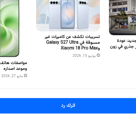
تسريبات تكشف عن كاميرات غير
ببجي 42.1 الجديد: عودة
مسبوقة في Galaxy S27 Ultra
ر جذري في زون
وXiaomi 18 Pro Max
يونيو 15, 2026
وموعد اصداره
مايو 27, 2026
اترك رد