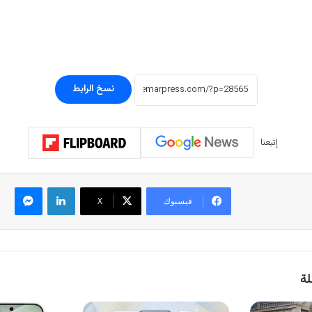
نسخ الرابط
إتبعنا
لينكدإن
ماسنجر
فيسبوك
‫X
لة