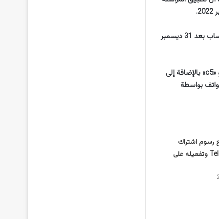
وأوضحت ميتا أن مستخدمي الطراز الأقدم من آيفون وأندرويد لن يتمكنوا من استخدام تطبيق واتساب بعد 31 ديسمبر
وسيتوقف تطبيق واتساب عن العمل على 49 نوعًا من الهواتف المحمولة الذكية منهم «ايفون 5» أو «c5» بالإضافة إلى
ذه الهواتف بواسطة
رسوم اشتراك
تليجرام Telegram وتفعيله على