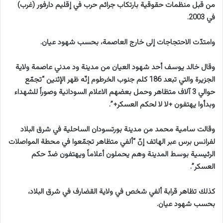
من قبل منظمات حقوقية بارتكاب جرائم حرب في إقليم دارفور (غرب)
في 2003.
وامتدّت الاحتجاجات إلى خارج العاصمة، بحسب شهود عيان.
وقال خالد يوسف أحد شهود العيان من مدينة ود مدني عاصمة ولاية
الجزيرة والتي تبعد 186 كلم جنوب الخرطوم إنّه ظهر الإثنين “تجمّع
حوالي 3 آلاف متظاهر وحمل بعضهم الاعلام السودانية وصوراً للشهداء
وبدأوا يهتفون +لا لا لحكم العسكر+”.
وقالت سامية محمد من مدينة بورتسودان الساحلية في شرق البلاد
لفرانس برس عبر الهاتف إنّ “ألفي متظاهر تجمّعوا في محطة المواصلات
الرئيسية بوسط المدينة وهم يحملون أعلاماً ويهتفون ضدّ حكم
العسكر”.
كذلك تظاهر قرابة ألفي شخص في ولاية القضارف في شرق البلاد،
بحسب شهود عيان.