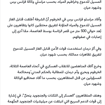
المسيل للدموع وخراطيم المياه، بحسب مراسلي وكالة فرانس برس
وشهود عيان.
وأفاد مراسلو فرانس برس في الخرطوم أنّ الشرطة أطلقت قنابل الغاز
المسيل للدموع والمياه الملوّنة لتفريق محتجّين كانوا يتظاهرون على
بُعد حوالي 500 متر من قصر الرئاسة بوسط العاصمة، ممّا أدى إلى
إصابات في صفوفهم.
وفي أمّ درمان استخدمت قوات الأمن قنابل الغاز المسيل للدموع
لتفريق تظاهرات مماثلة، بحسب شهود عيان.
وخرج آلاف المناهضين للانقلاب العسكري في أنحاء العاصمة الثلاثة،
الخرطوم وبحري وأم درمان، للمطالبة بالحكم المدني َومحاكمة
المسؤولين عن قتل المتظاهرين، بحسب ما أفاد صحافيو الوكالة
وشهود عيان.
وهتف المتظاهرون “العسكر إلى الثكنات والجنجويد ينحلّ”، في إشارة
إلى قوات الدعم السريع التي انبثقت عن ميليشيات الجنجويد المتّهمة