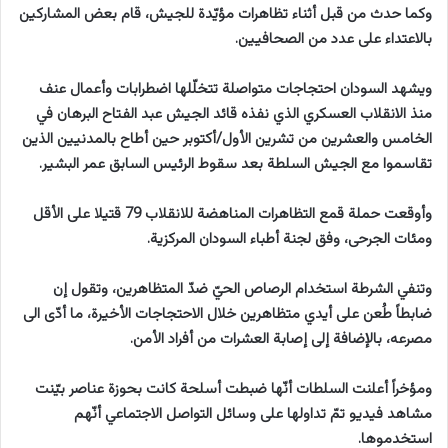
وكما حدث من قبل أثناء تظاهرات مؤيّدة للجيش، قام بعض المشاركين
بالاعتداء على عدد من الصحافيين.
ويشهد السودان احتجاجات متواصلة تتخلّلها اضطرابات وأعمال عنف
منذ الانقلاب العسكري الذي نفذه قائد الجيش عبد الفتاح البرهان في
الخامس والعشرين من تشرين الأول/أكتوبر حين أطاح بالمدنيين الذين
تقاسموا مع الجيش السلطة بعد سقوط الرئيس السابق عمر البشير.
وأوقعت حملة قمع التظاهرات المناهضة للانقلاب 79 قتيلا على الأقل
ومئات الجرحى، وفق لجنة أطباء السودان المركزية.
وتنفي الشرطة استخدام الرصاص الحيّ ضدّ المتظاهرين، وتقول إن
ضابطاً طُعن على أيدي متظاهرين خلال الاحتجاجات الأخيرة، ما أدّى الى
مصرعه، بالإضافة إلى إصابة العشرات من أفراد الأمن.
ومؤخراً أعلنت السلطات أنّها ضبطت أسلحة كانت بحوزة عناصر بيّنت
مشاهد فيديو تمّ تداولها على وسائل التواصل الاجتماعي أنّهم
استخدموها.