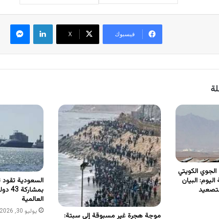
لينكدإن
ماسنجر
فيسبوك
‫X
لة
الجوي الكويتي
السعودية تقود تحا
اليوم: البيان
بمشارك
تصعيد
العالمية
يوليو 30, 2026
موجة هجرة غير مسبوقة إلى سبتة: