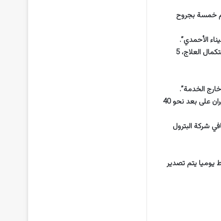
هم خمسة بجروح
وأوضحت الشركة الحكومية أنه تمّ تسجيل “10 إصابات وتم نقل 7 منها إلى مستشفى العدان لاستكمال العلاج، 5
خارج الخدمة”.
في تشرين الأول/أكتوبر الماضي، اندلع حريق في مصفاة ميناء الأحمدي الواقعة على الخليج قبالة إيران على بعد نحو 40
 كلم مربع، وهي إحدى مصافي شركة البترول
ط ومصادر الطاقة نحو 2,4 مليون برميل نفط يوميا يتم تصدير