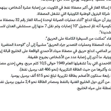
إسالة الغاز في أكبر مصفاة نفط في الكويت، عن إصابة عشرة أشخاص، بين
ركة البترول الوطنية الكويتية التي تشغل المصفاة.
حريقًا اندلع “أثناء عمليات الصيانة لوحدة إسالة الغاز رقم 32 بمصفاة ميناء الأحمدي”.
شديدة”.
اء “تمكنت من السيطرة الكاملة على الحريق”.
ات المصفاة وعمليات التصدير جراء الحريق” مشيرةً إلى أن “الوحدة المتضررة 
يتية، ما أدى إلى إصابة عدد من الأشخاص بجروح طفيفة.
تبلغ مساحة مصفاة الاحمدي التي بدأ تشغيلها العام 1949 حوالى 10,5
برها من حيث الطاقة التكريرية (نحو 466 الف برميل نفط).
ستكون الأضخم بطاقة تكريرية تبلغ نحو 615 ألف برميل يوميا.
تنتج الكويت التي تعد من أثرى دول الخليج الغنية بالنف
المطلة على مياه الخليج.