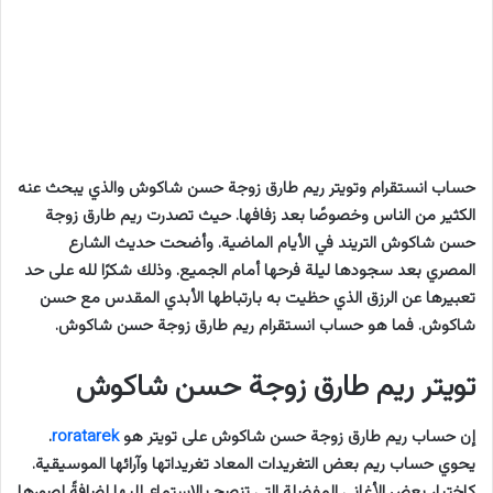
حساب انستقرام وتويتر ريم طارق زوجة حسن شاكوش والذي يبحث عنه
الكثير من الناس وخصوصًا بعد زفافها. حيث تصدرت ريم طارق زوجة
حسن شاكوش التريند في الأيام الماضية. وأضحت حديث الشارع
المصري بعد سجودها ليلة فرحها أمام الجميع. وذلك شكرًا لله على حد
تعبيرها عن الرزق الذي حظيت به بارتباطها الأبدي المقدس مع حسن
شاكوش. فما هو حساب انستقرام ريم طارق زوجة حسن شاكوش.
تويتر ريم طارق زوجة حسن شاكوش
إن حساب ريم طارق زوجة حسن شاكوش على تويتر هو
roratarek
.
يحوي حساب ريم بعض التغريدات المعاد تغريداتها وآرائها الموسيقية.
كاختيار بعض الأغاني المفضلة التي تنصح بالاستماع إليها إضافةً لصورها