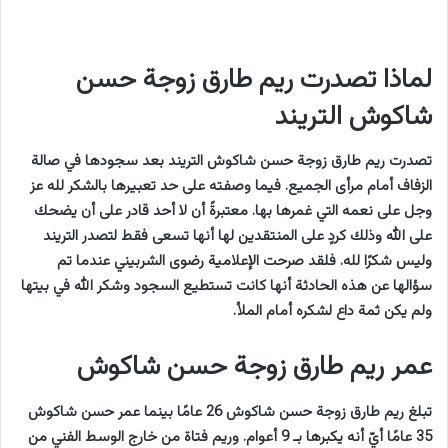
لماذا تصدرت ريم طارق زوجة حسن
شاكوش التريند
تصدرت ريم طارق زوجة حسن شاكوش التريند بعد سجودها في صالة
الزفاف أمام مرأى الجميع. فيما وصفته على حد تعبيرها بالشكر لله عز
وجل على نعمه التي غمرها بها. معتبرةً أن لا أحد قادر على أن يضحك
على الله وذلك كردٍ على المنتقدين لها أنها تسعى فقط لتصدر التريند
وليس شكرًا لله. فلقد صرحت الإعلامية رضوى الشربيني عندما تم
سؤالها عن هذه الحادثة أنها كانت تستطيع السجود وشكر الله في بيتها
ولم يكن ثمة داع لشكره أمام الملأ.
عمر ريم طارق زوجة حسن شاكوش
تبلغ ريم طارق زوجة حسن شاكوش 26 عامًا بينما عمر حسن شاكوش
35 عامًا أيّ أنه يكبرها بـ 9 أعوام. وريم فتاة من خارج الوسط الفني من