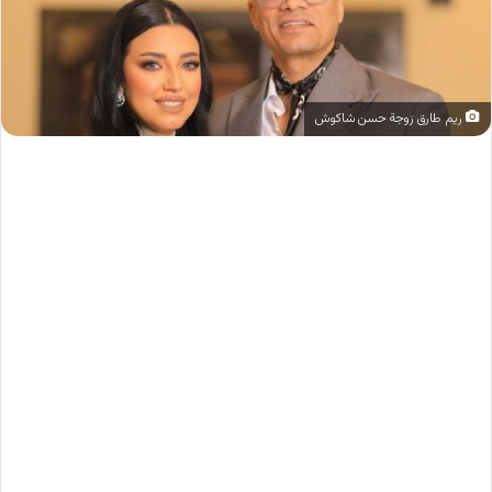
ريم طارق زوجة حسن شاكوش