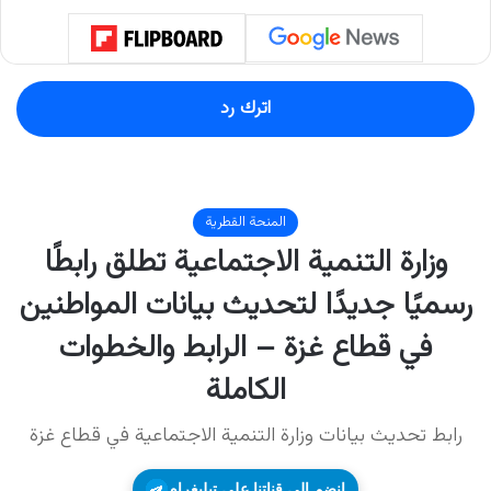
اترك رد
انضم إلى قناتنا على تيليغرام