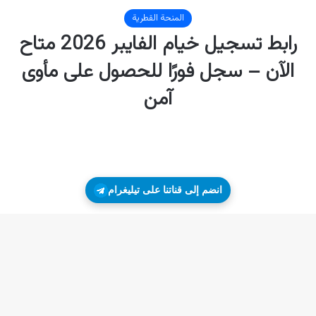
انضم إلى قناتنا على تيليغرام
زر
ال