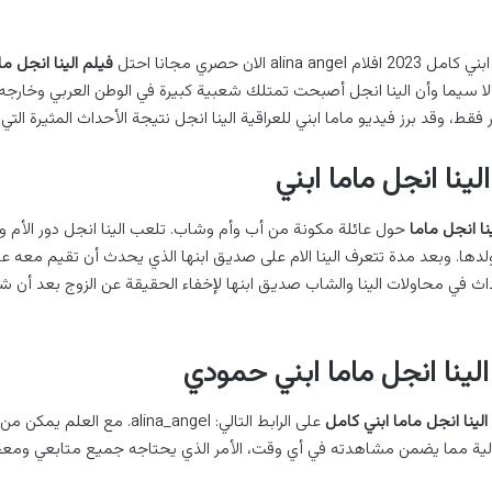
alin الان حصري مجانا احتل
فيلم الينا انجل ما
 لا سيما وأن الينا انجل أصبحت تمتلك شعبية كبيرة في الوطن العربي وخارجه
قط، وقد برز فيديو ماما ابني للعراقية الينا انجل نتيجة الأحداث المثيرة التي 
ينا انجل ماما ابني
نا انجل ماما
حول عائلة مكونة من أب وأم وشاب. تلعب الينا انجل دور الأم و
دها. وبعد مدة تتعرف الينا الام على صديق ابنها الذي يحدث أن تقيم معه علا
داث في محاولات الينا والشاب صديق ابنها لإخفاء الحقيقة عن الزوج بعد أن ش
لينا انجل ماما ابني حمودي
الينا انجل ماما ابني كامل
على الرابط التالي: alina_angel. مع ا
الية مما يضمن مشاهدته في أي وقت، الأمر الذي يحتاجه جميع متابعي ومعجب