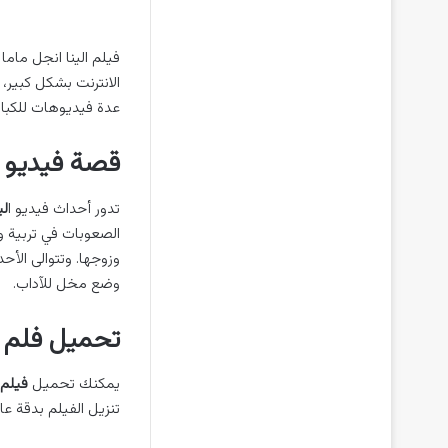
فيلم الينا انجل ماما ابني كامل 2023 افلام a angel
الانترنت بشكل كبير،
عدة فيديوهات للكبار ف
قصة فيديو ال
تدور أحداث فيديو ا
لي
الصعوبات في تربية ول
وزوجها. وتتوالى الأح
وضع مخل للآداب.
تحميل فلم ا
يمكنك تحميل
فيلم 
تنزيل الفيلم بدقة ع