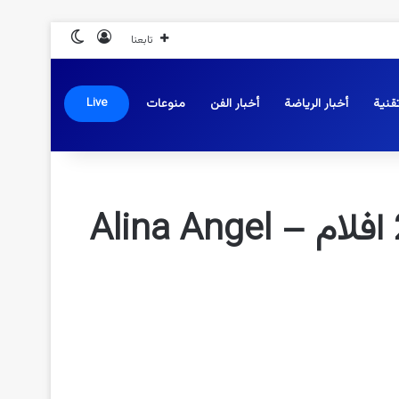
تسجيل الدخول
الوضع المظلم
تابعنا
قنية
أخبار الرياضة
أخبار الفن
منوعات
Live
رابط مشاهدة فيلم الينا انجل ماما ابني كامل 2023 افلام Alina Angel –