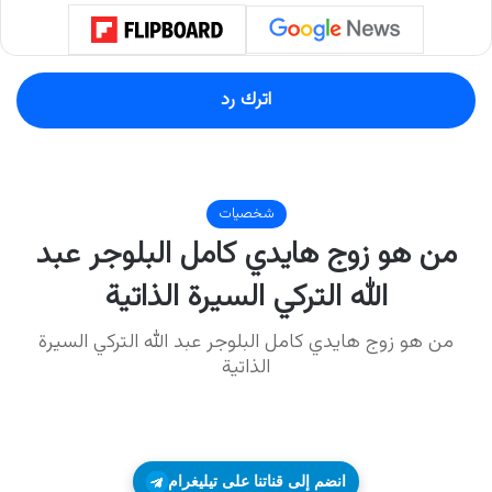
اترك رد
انضم إلى قناتنا على تيليغرام