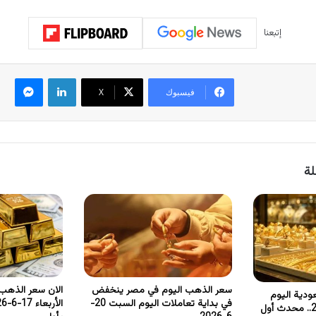
إتبعنا
لينكدإن
ماسنجر
فيسبوك
‫X
لة
سعر الذهب اليوم في مصر ينخفض
الان سعر الذهب
ودية اليوم
في بداية تعاملات اليوم السبت 20-
السبت 20 يونيو 2026.. محدث أول