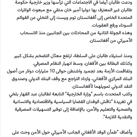
ودعت طالبان أيضا في الاجتماعات التي ترأسها وزير خارجية حكومة
طالبان غير المعترف بها دوليا أمير خان متقي مع مبعوث الولايات
المتحدة الخاص إلى أفغانستان توم ويست إلى التخلي عن القوائم
السوداء ورفع العقوبات.
وهذه الجولة الثانية من المحادثات بين الجانبين منذ الانسحاب
الأميركي من أفغانستان.
ومنذ استيلاء طالبان على السلطة، ارتفع معدّل التضخم بشكل كبير
وكذلك البطالة بين الأفغان، وسط انهيار النظام المصرفي.
وتفاقمت الأزمة بعد تجميد واشنطن حوالى 10 مليارات دولار من أصول
البنك المركزي الأفغاني، وازداد التراجع مع وقف البنك الدولي وصندوق
النقد الدولي تمويلهما لأفغانستان.
وكتب المتحدث باسم “وزارة الخارجية” التابعة لطالبان عبد القهار بلخي
في تغريدة “ناقش الوفدان القضايا السياسية والاقتصادية والانسانية
والصحية والتعليم والأمن، بالإضافة إلى توفير التسهيلات المصرفية
والنقدية اللازمة”.
وأضاف “طمأن الوفد الأفغاني الجانب الأميركي حول الأمن وحث على