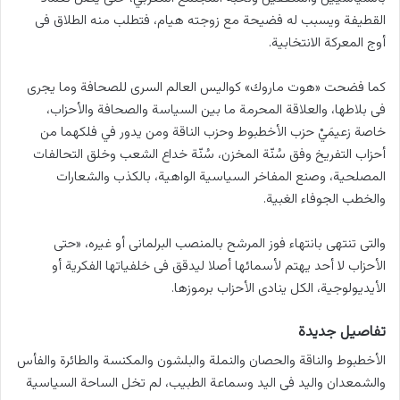
القطيفة ويسبب له فضيحة مع زوجته هيام، فتطلب منه الطلاق فى
أوج المعركة الانتخابية.
كما فضحت «هوت ماروك» كواليس العالم السرى للصحافة وما يجرى
فى بلاطها، والعلاقة المحرمة ما بين السياسة والصحافة والأحزاب،
خاصة زعيمَيْ حزب الأخطبوط وحزب الناقة ومن يدور في فلكهما من
أحزاب التفريخ وفق سُنّة المخزن، سُنّة خداع الشعب وخلق التحالفات
المصلحية، وصنع المفاخر السياسية الواهية، بالكذب والشعارات
والخطب الجوفاء الغبية.
والتى تنتهى بانتهاء فوز المرشح بالمنصب البرلمانى أو غيره، «حتى
الأحزاب لا أحد يهتم لأسمائها أصلا ليدقق فى خلفياتها الفكرية أو
الأيديولوجية، الكل ينادى الأحزاب برموزها.
تفاصيل جديدة
الأخطبوط والناقة والحصان والنملة والبلشون والمكنسة والطائرة والفأس
والشمعدان واليد فى اليد وسماعة الطبيب، لم تخل الساحة السياسية