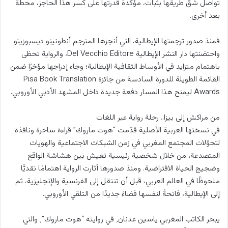
تواصل شقّ طريقها بثبات، مؤكّدة قدرتها على كسر هذا الحاجز، محطة
بعد أخرى.
فمنذ صدور ترجمتها الإيطالية، التي أنجزها المترجم أنطونينو ديسبوزيتو
واحتضنتها دار النشر الإيطالية Del Vecchio Editore، والرواية تحظى
باهتمام متزايد في الأوساط الثقافية الإيطالية؛ وجاء إدراجها مؤخرًا ضمن
القائمة الطويلة للدورة السادسة من جائزة Pisa Book Translation
Awards ليمنح هذا المسار دفعة جديدة داخل المشهد الأدبي الأوروبي.
من مراكش إلى بيزا.. رحلة رواية عبر اللغات
في نسختها العربية الأصلية قدّمت “هوت ماروك” قراءة ساخرة ونافذة
لتحوّلات المجتمع المغربي في زمن الشبكات الاجتماعية والهويات
المتصدعة، من خلال شخصية رئيسية تعيش بين هشاشة الواقع
وضجيج الحياة الافتراضية. ومنذ صدورها أثارت الرواية اهتمامًا نقديًّا
ملحوظًا في العالم العربي، قبل أن تنتقل إلى الفرنسية والإنجليزية، ثم
إلى الإيطالية، فاتحةً لنفسها فضاءً جديدًا من التلقي الأوروبي.
يبحر الكاتب المغربي ياسين عدنان٬ في روايته “هوت ماروك”٬ والتي