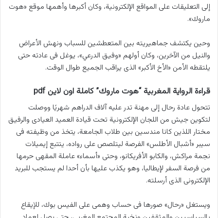
إلى التعليقات على المواقع الإلكترونية، وكان أكبرها وأهمها موقع «هوت
ماروك».
وحين يكتشف جماهيريته بين المتعطشين للسباب ونهش الأعراض
والنيل من الآخرين، وكان أولهم «وفيق الدرعي»، يوغل فى عادته حتى
يلتقطه الأمن «الأخ الأكبر» الذى يراقب الجميع طوال الوقت.
قراءة الرواية المغربية “هوت ماروك” كاملة اون لاين pdf
تتحول عادة رحال إلى مهنة تدر عليه آلاف الدراهم شهريًا ووصلت
لتكوين جيش من اللجان الإلكترونية تحت قيادة العميد العيادى والرفيق
مختار اللذين كانا مندسين بين طلاب الجامعة، يتخذ من وظيفته فى
سيبر «أشبال الأطلس» الفرصة ليتلصص على رواده، يتتبع إيميلات
نجمة مراكش، والكابو الأفريكانو، وحتى «أسماء» عاملة المقهى حرمها
من فرصة السفر لإيطاليا، وهو يكذب عليها بأن أحدا لم يستجب للبريد
الإلكترونى الذى أرسلته.
ويستغل «رحال» صورها فى حساب وهمى على الفيس بوك، للإيقاع
بالسياسيين والمثقفين ونخبة المجتمع المغربي، حتى يصل لعماد