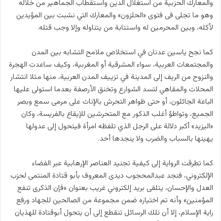
والمعارك الحزبية من استغلال الدين واستقطاب الجماهير من خلاله
وهو ما تجلى فى فتوى «الحلزون» والمعارك التي نشبت بين المؤيدين
لأكله، وبين المحرمين له واستتابة من يتناوله وإلا وجب قتله.
كما نجح ياسين عدنان في استخلاص ملامح التشابه بين المدن
والمجتمعات العربية، سواء المشرقية أو المغربية، وكيف ساعدت الهجرة
والنزوح من الريف إلى المدينة في تزييف المدن العربية، منها مثلا انتشار
المحلات والمقاهي لتسد الشوارع وتخنق الأرصفة بعدما استولى عليها
الباعة الجائلون، أو حتى ظواهر التحرش بالإناث على مرمى سمع وبصر
الجميع، وتواطؤ أغلب الذكور مع المتحرشين للإيقاع بالفريسة، وكان
«اليزيد» أكبر دلالة على الرجل الذي تلفظه امرأة فيتحول إلى عدولها
يهينها بالسباب والضرب ولا ينجدها أحد.
كما تطرقت الرواية إلى كيفية تجنيد العناصر الإرهابية عبر الفضاء
الإلكتروني، فنجد عبدالمحجوب ديدى المعروف بأبو قتادة المنتمى لحزب
العدل والإحسان، يتلقى بريد إلكتروني غريب بعنوان «فإن الذكرى تنفع
المؤمنين» وأنه تم اختياره ضمن مجموعة من الصالحين للجهاد ورفع
راية الإسلام، إلا أن تلك الرسائل تنقطع إلى أن يتحول أبوقتادة للهذيان