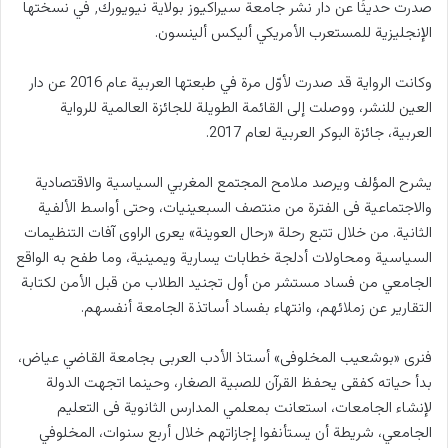
صدرت حديثًا عن دار نشر جامعة سيراكيوز بولاية نيويورك٬ في نسختها
الإنجليزية للمستعرب الأمريكي أليكس ألينسون.
وكانت الرواية قد صدرت لأوّل مرة في طبعتها العربية عام 2016 عن دار
العين للنشر، ووصلت إلى القائمة الطويلة للجائزة العالمية للرواية
العربية، جائزة البوكر العربية لعام 2017.
يشرح المؤلف ويرصد ملامح المجتمع المغربي السياسية والاقتصادية
والاجتماعية فى الفترة من منتصف السبعينيات، وحتى أواسط الألفية
الثانية. من خلال تتبع رحلة «رحال العوينة» يعرى الراوى آفات التنظيمات
السياسية ومحاولات أدلجة خطابات يسارية ويمينية، وما طفح به الواقع
الجامعي من فساد مستشر من أول تجنيد الطلاب من قبل الأمن لكتابة
التقارير عن زملائهم، وانتهاء بفساد أساتذة الجامعة أنفسهم.
فنرى «بوشعيب المخلوفى» أستاذ الأدب العربى بجامعة القاضي عياض،
بدأ حياته كفقى يحفظ القرآن للصبية الصغار، وحينما اتجهت الدولة
لإنشاء الجامعات، استعانت بمعلمي المدارس الثانوية فى التعليم
الجامعي، شريطة أن يستأنفوا إجازاتهم خلال أربع سنوات، المخلوفي