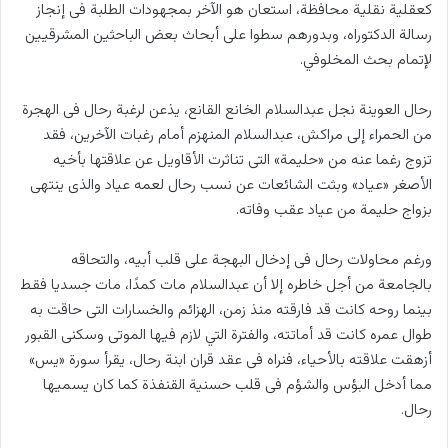
كعقلية نقلية محافظة، استعان هو الآخر بمجهودات الطلبة فى إنجاز
رسالة الدكتوراه، وبدورهم سطوا على أبحاث بعض الباحثين المشرقيين
لإتمام بحث المخلوفي.
رحال العوينة نجل عبدالسلام الخانع القانع، يذعن لرغبة رحال فى الهجرة
من الحمراء إلى مراكش، عبدالسلام المنهزم أمام رغبات الآخرين، فقد
تزوج رغما عنه من «حليمة» التى تناثرت الأقاويل عن علاقتها بأخيه
الأصغر «عياد» وبثت الشائعات عن نسب رحال لعمه عياد والذى ينتهى
بزواج حليمة من عياد عقب وفاته.
ورغم محاولات رحال فى إدخال البهجة على قلب أبيه، والتحاقه
بالجامعة من أجل خاطره إلا أن عبدالسلام مات كمدًا، مات جسديا فقط
بينما روحه كانت قد فارقته منذ زمن، الهزائم والخسارات التى حاقت به
طوال عمره كانت قد أماتته، والفترة التي لازم فيها الموتى وسكنى القبور
أزهقت علاقته بالأحياء، فنراه فى عقد قران ابنة رحال، يقرأ سورة «يس»
مما أدخل البؤس والشؤم فى قلب حسنية القنفذة كما كان يسميها
رحال.