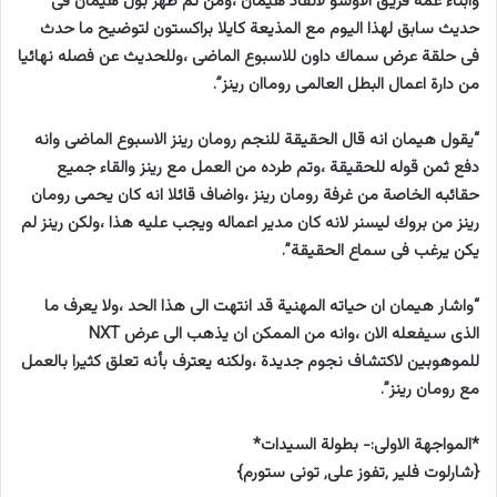
وابناء عمه فريق الاوسو لانقاذ هيمان ،ومن ثم ظهر بول هيمان فى
حديث سابق لهذا اليوم مع المذيعة كايلا براكستون لتوضيح ما حدث
فى حلقة عرض سماك داون للاسبوع الماضى ،وللحديث عن فصله نهائيا
من دارة اعمال البطل العالمى روماان رينز”.
“يقول هيمان انه قال الحقيقة للنجم رومان رينز الاسبوع الماضى وانه
دفع ثمن قوله للحقيقة ،وتم طرده من العمل مع رينز والقاء جميع
حقائبه الخاصة من غرفة رومان رينز ،واضاف قائلا انه كان يحمى رومان
رينز من بروك ليسنر لانه كان مدير اعماله ويجب عليه هذا ،ولكن رينز لم
يكن يرغب فى سماع الحقيقة”.
“واشار هيمان ان حياته المهنية قد انتهت الى هذا الحد ،ولا يعرف ما
الذى سيفعله الان ،وانه من الممكن ان يذهب الى عرض NXT
للموهوبين لاكتشاف نجوم جديدة ،ولكنه يعترف بأنه تعلق كثيرا بالعمل
مع رومان رينز”.
*المواجهة الاولى:- بطولة السيدات*
{شارلوت فلير ,تفوز على, تونى ستورم}