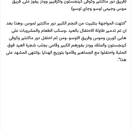
{فريق دور ماكنتير وكوفى كينجستون واكزفيير وودز ,يفوز على, فريق
موس وجيمى اوسو وجاى اوسو}
“انتهت المواجهة بتثبيت من النجم الكبير دور ماكنتير لموس ،وهذا بعد
ان تم تدمير طاولة الاحتفال بالعيد ،وسكب الطعام والمشروبات على
هابى كوربن وموس وفريق الاوسو ،ومن ثم احتفل دور ماكنتير وكوفى
كينجستون والملك وودز بفوزهم الكبير وقامى بجلب شجرة العيد فوق
الحلبة واحتفلوا مع الجماهير وقاموا بتوزيع الهدايا ،وانتهى المشهد على
هذا”.