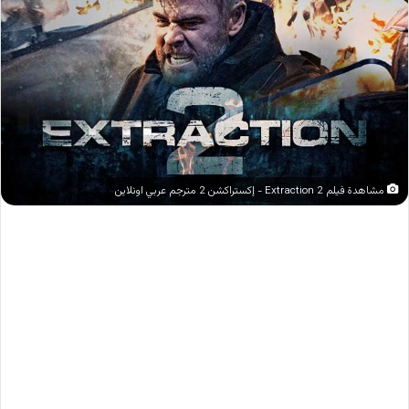
مشاهدة فيلم Extraction 2 - إكستراكشن 2 مترجم عربي اونلاين