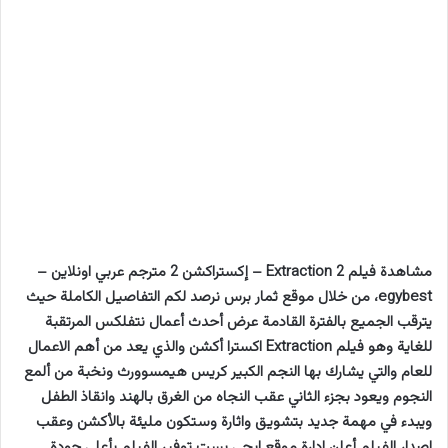
مشاهدة فيلم Extraction 2 – إكستراكشن 2 مترجم عربي اونلاين –
egybest، من خلال موقع ثمار برس نرصد لكم التفاصيل الكاملة حيث
يترقب الجميع بالفترة القادمة عرض أحدث أعمال نتفلكس المرتقبة
للغاية وهو فيلم Extraction اكسترا أكشن والذي يعد من أهم الاعمال
للعام والتي يشارك بها النجم الكبير كريس هيمسوورث ونخبة من ألمع
النجوم ويعود بجزء الثاني عقب النجاه من الغرق بالهند وانقاذ الطفل
ويبدء في مهمة جديد بتشويق واثارة وستكون مليئة بالأكشن وعقب
اصدار الفيلم أعلن ادارة موقع ايجي بست توفير الفيلم بأعلي جودة