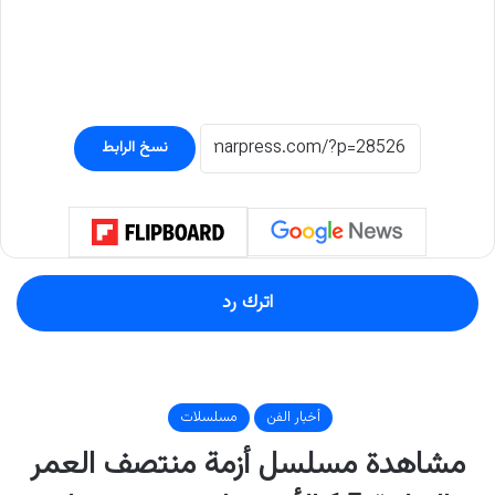
نسخ الرابط
اترك رد