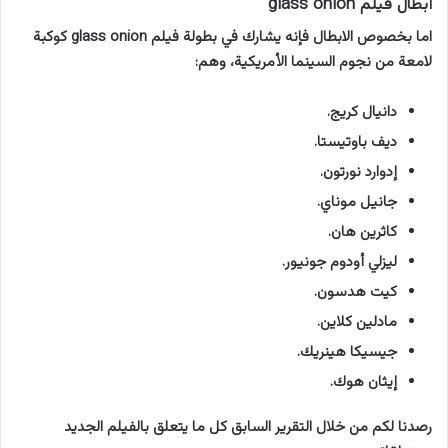
أبطال فيلم glass onion
اما بخصوص الابطال فإنه يشارك في بطولة فيلم glass onion كوكبة
لامعة من نجوم السينما الأمريكية، وهم:
دانيال كريج.
ديف باوتيستا.
إدوارد نورتون.
جانيل موناي.
كاثرين هان.
ليزلي أودوم جونيور.
كيت هدسون.
مادلين كلاين.
جيسيكا هينريك.
إيثان هوك.
رصدنا لكم من خلال التقرير السابق كل ما يتعلق بالفيلم الجديد