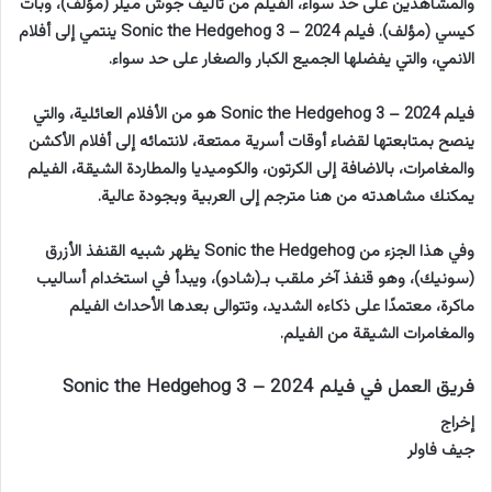
والمشاهدين على حد سواء، الفيلم من تأليف جوش ميلر (مؤلف)، وبات
كيسي (مؤلف). فيلم Sonic the Hedgehog 3 – 2024 ينتمي إلى أفلام
الانمي، والتي يفضلها الجميع الكبار والصغار على حد سواء.
فيلم Sonic the Hedgehog 3 – 2024 هو من الأفلام العائلية، والتي
ينصح بمتابعتها لقضاء أوقات أسرية ممتعة، لانتمائه إلى أفلام الأكشن
والمغامرات، بالاضافة إلى الكرتون، والكوميديا والمطاردة الشيقة، الفيلم
يمكنك مشاهدته من هنا مترجم إلى العربية وبجودة عالية.
وفي هذا الجزء من Sonic the Hedgehog يظهر شبيه القنفذ الأزرق
(سونيك)، وهو قنفذ آخر ملقب بـ(شادو)، ويبدأ في استخدام أساليب
ماكرة، معتمدًا على ذكاءه الشديد، وتتوالى بعدها الأحداث الفيلم
والمغامرات الشيقة من الفيلم.
فريق العمل في فيلم Sonic the Hedgehog 3 – 2024
ﺇﺧﺮاﺝ
جيف فاولر