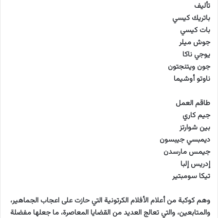
ﺗﺄﻟﻴﻒ
باتريك كيسي
بات كيسي
جوش ميلر
يوجي ناكا
جون ويتنجتون
ناوتو أوشيما
طاقم العمل
جيم كاري
بين شوارتز
ديمبسي جيبسون
جيمس مارسدن
إدريس إلبا
تيكا سومبتير
وهم كوكبة من أعلام الأفلام الكرتونية التي حازت على اعجاب الجماهير،
والمتابعين، والتي تعالج العديد من القضايا المعاصرة، ما جعلها مفضلة