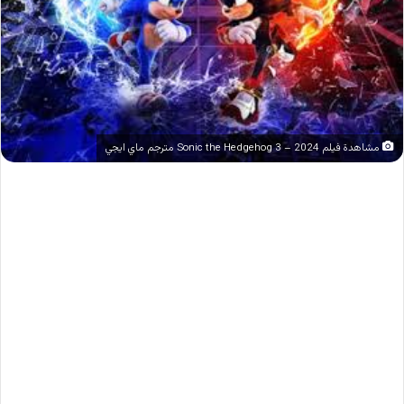
مشاهدة فيلم Sonic the Hedgehog 3 – 2024 مترجم ماي ايجي