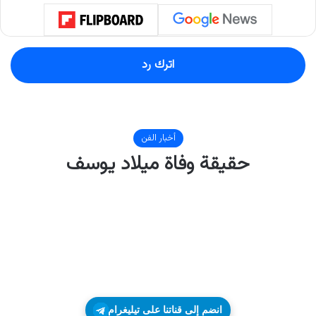
اترك رد
انضم إلى قناتنا على تيليغرام