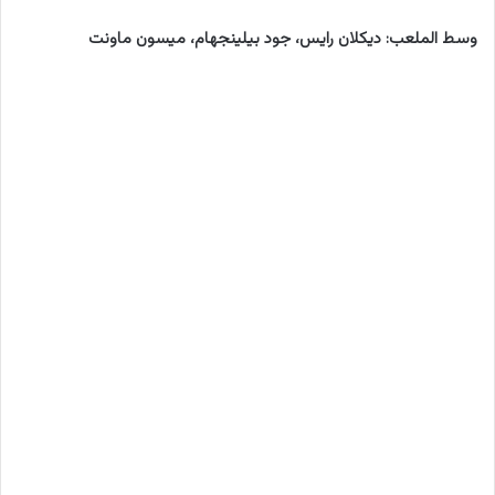
وسط الملعب: ديكلان رايس، جود بيلينجهام، ميسون ماونت