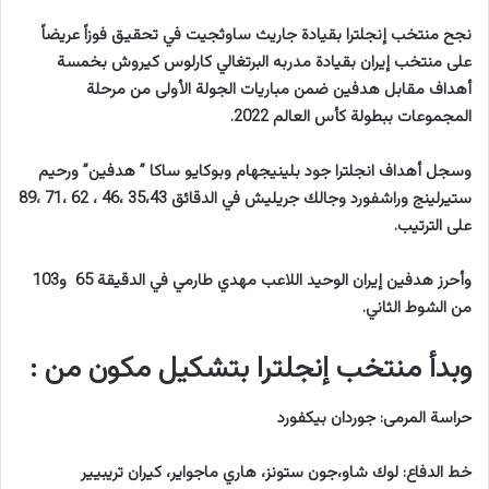
نجح منتخب إنجلترا بقيادة جاريث ساوثجيت في تحقيق فوزاً عريضاً
على منتخب إيران بقيادة مدربه البرتغالي كارلوس كيروش بخمسة
أهداف مقابل هدفين ضمن مباريات الجولة الأولى من مرحلة
المجموعات ببطولة كأس العالم 2022.
وسجل أهداف انجلترا جود بلينيجهام وبوكايو ساكا ” هدفين” ورحيم
ستيرلينج وراشفورد وجالك جريليش في الدقائق 35،43 ،46 ، 62 ،71 ،89
على الترتيب.
وأحرز هدفين إيران الوحيد اللاعب مهدي طارمي في الدقيقة 65 و103
من الشوط الثاني.
وبدأ منتخب إنجلترا بتشكيل مكون من :
حراسة المرمى: جوردان بيكفورد
خط الدفاع: لوك شاو،جون ستونز، هاري ماجواير، كيران تريبيير