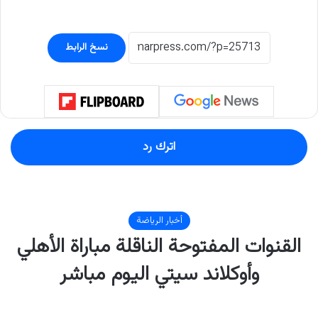
نسخ الرابط
اترك رد