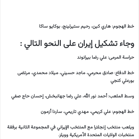
خط الهجوم: هاري كين، رحيم ستيرلينج، بوكايو ساكا
وجاء تشكيل إيران على النحو التالي :
حراسة المرمى: علي رضا بيرانوند
خط الدفاع: صادق محرمي، ماجد حسيني، ميلاد محمدي، مرتضى
بورعلي كنجي
وسط الملعب: أحمد نور الله، علي رضا جهانبخش، إحسان حاج صفي
خط الهجوم: علي كريمي، مهدي تاريمي، ساردا أزمون
ويلعب منتخب إنجلترا مع المنتخب الإيراني في المجموعة الثانية برفقة
منتخبات الولايات المتحدة الأمريكية وويلز.