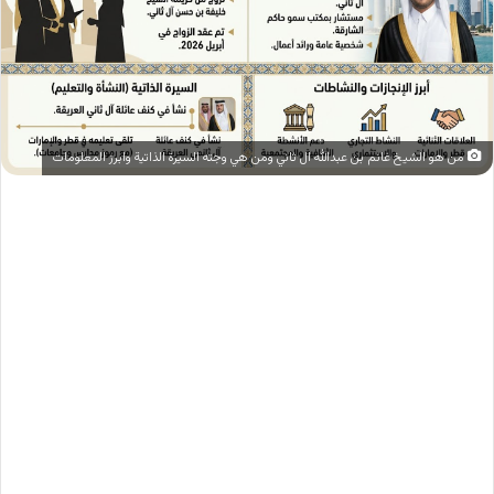
من هو الشيخ غانم بن عبدالله ال ثاني ومن هي وجته السيرة الذاتية وابرز المعلومات