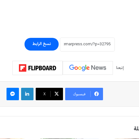
نسخ الرابط
إتبعنا
لينكدإن
ماسنجر
فيسبوك
‫X
لة