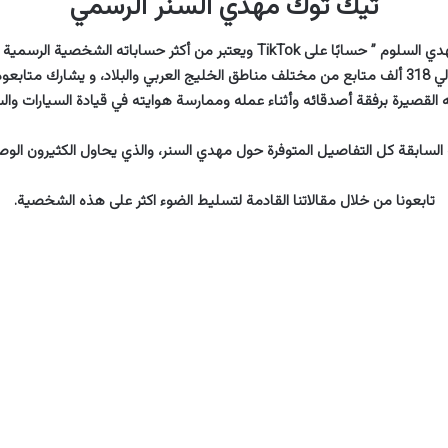
تيك توك مهدي السنر الرسمي
ثم انه يمتلك “مهدي السلوم ” حسابًا على TikTok ويعتبر من أكثر حساباته الشخ
متابعته، ويتبعه حوالي 318 ألف متابع من مختلف مناطق الخليج العربي والبلاد، و يشارك م
 القصيرة برفقة أصدقائه وأثناء عمله وممارسة هوايته في قيادة السيارات وال
السابقة كل التفاصيل المتوفرة حول مهدي السنر، والذي يحاول الكثيرون الوصول
تابعونا من خلال مقالاتنا القادمة لتسليط الضوء اكثر على هذه الشخصية.