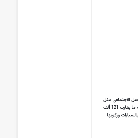
صل الاجتماعي مثل
Instagram. يمكنك متابعته بالبحث عن حسابه ولديه حوالي 121000 متابع، ويتابعه على حسابه ما يقارب 121 ألف
لسيارات وركوبها