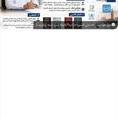
من هو نبهان الحنشي السيرة الذاتية الكاملة عمره اصله ويكيبيديا