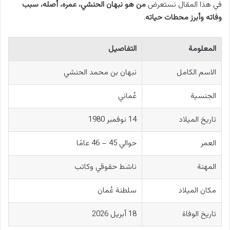
في هذا المقال نستعرض
من هو نبهان الحنشي، عمره، أصله، سبب
وفاته وأبرز محطات حياته
.
المعلومة
التفاصيل
الاسم الكامل
نبهان بن محمد الحنشي
الجنسية
عُماني
تاريخ الميلاد
14 نوفمبر 1980
العمر
حوالي 45 – 46 عامًا
المهنة
ناشط حقوقي وكاتب
مكان الميلاد
سلطنة عُمان
تاريخ الوفاة
18 أبريل 2026