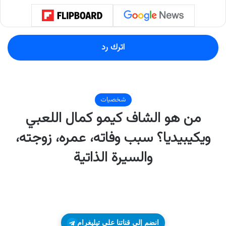
اترك رد
انضم إلى قناتنا على تيليغرام