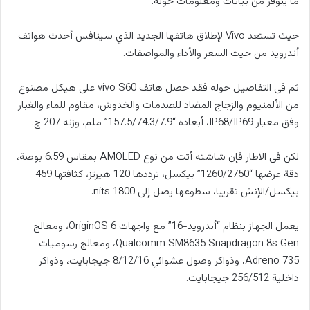
ما يتوفر من بيانات ومعلومات حوله.
حيث تستعد Vivo لإطلاق هاتفها الجديد الذي سينافس أحدث هواتف
أندرويد من حيث السعر والأداء والمواصفات.
ثم فى التفاصيل حوله فقد حصل هاتف vivo S60 على هيكل مصنوع
من الألمنيوم والزجاج المضاد للصدمات والخدوش، مقاوم للماء والغبار
وفق معيار IP68/IP69، أبعاده “157.5/74.3/7.9” ملم، وزنه 207 ج.
لكن فى الاطار فإن شاشته أتت من نوع AMOLED بمقاس 6.59 بوصة،
دقة عرضها “1260/2750” بيكسل، ترددها 120 هيرتز، كثافتها 459
بيكسل/الإنش تقريبا، سطوعها يصل إلى 1800 nits.
يعمل الجهاز بنظام “أندرويد-16” مع واجهات OriginOS 6، ومعالج
Qualcomm SM8635 Snapdragon 8s Gen، ومعالج رسوميات
Adreno 735، وذواكر وصول عشوائي 8/12/16 جيجابايت، وذواكر
داخلية 256/512 جيجابايت.