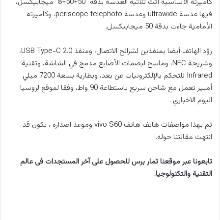
كاميرته الأساسية أتت ثلاثية العدسة بدقة “50+50+8” ميجابيكسل،
فيها عدسة ultrawide وعدسة periscope telephoto، وكاميرته
الأمامية جاءت بدقة 50 ميجابيكسل.
زوّد الهاتف أيضا بمنفذين لشرائح الاتصال، ومنفذ USB Type-C 2.0،
وشريحة NFC، وماسح لبصمات الأصابع مدمج في الشاشة، وتقنية
Infrared للتحكم بالإلكترونيات عن بعد، وبطارية بسعة 7200 ميلي
أمبير تعمل مع شاحن سريع باستطاعة 90 واط، وفقا لموقع لروسيا
اليوم الاخباري .
ثم بهذا مواصفات هاتف هاتف vivo S60 وموعد اصداره ، تكون قد
انتهت مقالتنا حوله.
تابعونا عبر موقعنا ثمار برس للحصول على آخر المستجدات فى عالم
التقنية والتكنولوجيا.