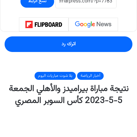
نسخ الرابط
اترك رد