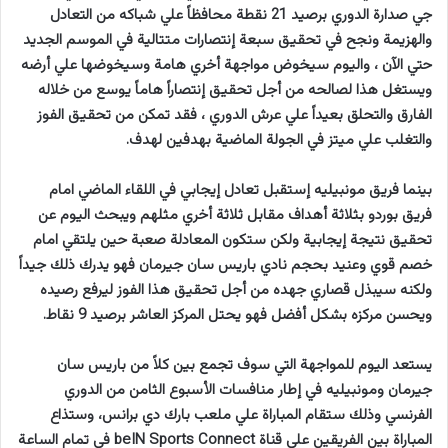
جي صدارة الدوري برصيد 21 نقطة محافظاً علي شباكه من التعادل
والهزيمة ونجح في تحقيق سبعة إنتصارات متتالية في الموسم الجديد
حتي الآن ، واليوم سيخوض مواجهة أخري هامة وسيخوضها علي أرضه
ويستغل هذا لصالحه من أجل تحقيق إنتصاراً هاماً يوسع من خلاله
الفارق والتحلق بعيداً علي عرش الدوري ، فقد تمكن من تحقيق الفوز
والتغلب علي ميتز في الجولة الماضية بهدفين لهدف.
بينما فريق مونبيليه إستقبل تعادل إيجابي في اللقاء الماضي امام
فريق بوردو بثلاثة أهداف مقابل ثلاثة أخري مثلهم ويبحث اليوم عن
تحقيق نتيجة إيجابية ولكن ستكون المعادلة صعبة حين يلتقي امام
خصم قوي وعنيد بحجم نادي باريس سان جيرمان فهو يدرك ذلك جيداً
ولكنه سيبذل قصاري جهده من أجل تحقيق هذا الفوز ليرفع رصيده
ويحسن مركزه بشكل أفضل فهو يحتل المركز العاشر برصيد 9 نقاط.
يستعد اليوم للمواجهة التي سوف تجمع بين كلاً من باريس سان
جيرمان ومونبيليه في إطار منافسات الأسبوع الثامن من الدوري
الفرنسي وذلك ستقام المباراة علي ملعب بارك دي برانس، وستذاع
المباراة بين الفريقين علي قناة beIN Sports Connect في تمام الساعة