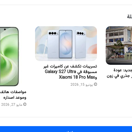
لة
تسريبات تكشف عن كاميرات غير
ببجي 42.1 الجديد: عودة
مسبوقة في Galaxy S27 Ultra
ر جذري في زون
وXiaomi 18 Pro Max
يونيو 15, 2026
وموعد اصداره
مايو 27, 2026