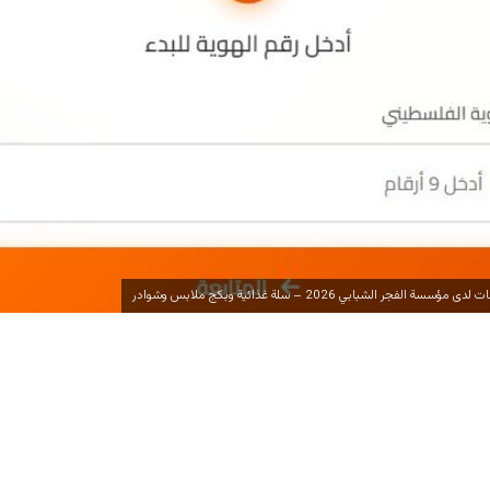
جر الشبابي 2026 – سلة غذائية وبكج ملابس وشوادر