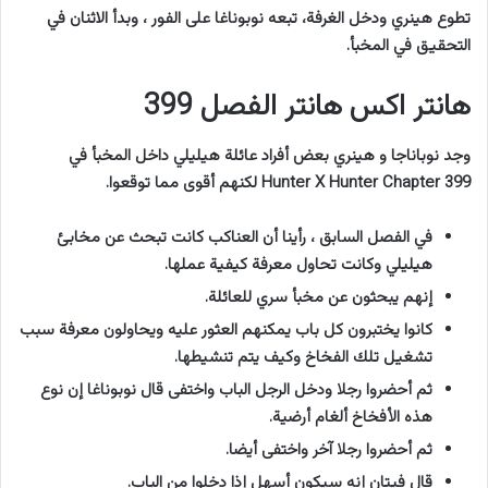
تطوع هينري ودخل الغرفة، تبعه نوبوناغا على الفور ، وبدأ الاثنان في
التحقيق في المخبأ.
هانتر اكس هانتر الفصل 399
وجد نوباناجا و هينري بعض أفراد عائلة هيليلي داخل المخبأ في
Hunter X Hunter Chapter 399 لكنهم أقوى مما توقعوا.
في الفصل السابق ، رأينا أن العناكب كانت تبحث عن مخابئ
هيليلي وكانت تحاول معرفة كيفية عملها.
إنهم يبحثون عن مخبأ سري للعائلة.
كانوا يختبرون كل باب يمكنهم العثور عليه ويحاولون معرفة سبب
تشغيل تلك الفخاخ وكيف يتم تنشيطها.
ثم أحضروا رجلا ودخل الرجل الباب واختفى قال نوبوناغا إن نوع
هذه الأفخاخ ألغام أرضية.
ثم أحضروا رجلا آخر واختفى أيضا.
قال فيتان إنه سيكون أسهل إذا دخلوا من الباب.