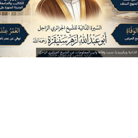
لذاتية ويكيبيديا، سبب وفاته وابرز المعلومات عن الشيخ الجزائري الراحل