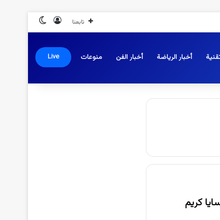
تسجيل الدخول
الوضع المظلم
تابعنا
قنية
أخبار الرياضة
أخبار الفن
منوعات
Live
وك تويتر x.. افلام سايا كريم