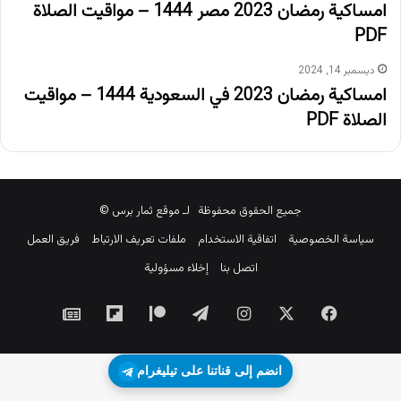
امساكية رمضان 2023 مصر 1444 – مواقيت الصلاة
PDF
ديسمبر 14, 2024
امساكية رمضان 2023 في السعودية 1444 – مواقيت
الصلاة PDF
جميع الحقوق محفوظة لـ موقع ثمار برس ©
سياسة الخصوصية
اتفاقية الاستخدام
ملفات تعريف الارتباط
فريق العمل
اتصل بنا
إخلاء مسؤولية
‫X
فيسبوك
انستقرام
تيلقرام
‫Patreon
Flipboard
جوجل
نيوز
انضم إلى قناتنا على تيليغرام