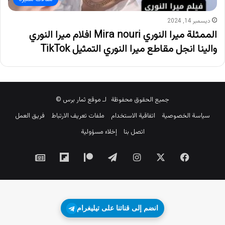
ديسمبر 14, 2024
الممثلة ميرا النوري Mira nouri افلام ميرا النوري
والينا انجل مقاطع ميرا النوري التمثيل TikTok
جميع الحقوق محفوظة لـ موقع ثمار برس ©
سياسة الخصوصية
اتفاقية الاستخدام
ملفات تعريف الارتباط
فريق العمل
اتصل بنا
إخلاء مسؤولية
‫X
فيسبوك
انستقرام
تيلقرام
‫Patreon
Flipboard
جوجل
نيوز
انضم إلى قناتنا على تيليغرام