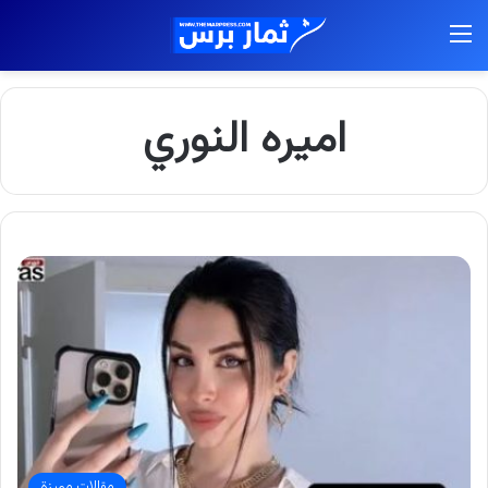
القائمة
اميره النوري
مقالات مميزة