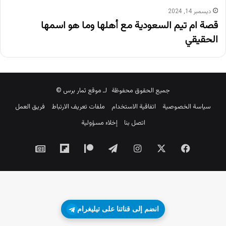
ديسمبر 14, 2024
قصة ام تيم السعودية مع أهلها وما هو اسمها
الحقيقي
جميع الحقوق محفوظة لـ موقع ثمار برس ©
سياسة الخصوصية
اتفاقية الاستخدام
ملفات تعريف الارتباط
فريق العمل
اتصل بنا
إخلاء مسؤولية
‫X
فيسبوك
انستقرام
تيلقرام
‫Patreon
Flipboard
جوجل
نيوز
انضم إلى قناتنا على تيليغرام