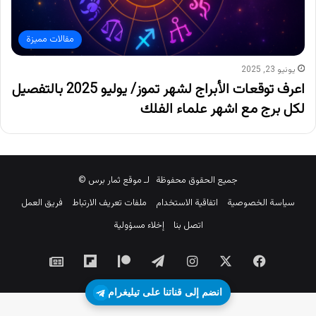
مقالات مميزة
يونيو 23, 2025
اعرف توقعات الأبراج لشهر تموز/ يوليو 2025 بالتفصيل
لكل برج مع اشهر علماء الفلك
جميع الحقوق محفوظة لـ موقع ثمار برس ©
سياسة الخصوصية
اتفاقية الاستخدام
ملفات تعريف الارتباط
فريق العمل
اتصل بنا
إخلاء مسؤولية
‫X
فيسبوك
انستقرام
تيلقرام
‫Patreon
Flipboard
جوجل
نيوز
انضم إلى قناتنا على تيليغرام