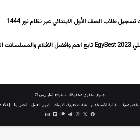
سجيل طلاب الصف الأول الابتدائي عبر نظام نور 1444
ايجي بست الأصلي 2023 EgyBest تابع اهم وافضل الافلام والمسلسلات
جميع الحقوق محفوظة لـ موقع ثمار برس ©
الخصوصية
اتفاقية الاستخدام
ملفات تعريف الارتباط
فريق العمل
اتصل بنا
إخلاء 
‫X
فيسبوك
انستقرام
تيلقرام
‫Patreon
Flipboard
جوجل
نيوز