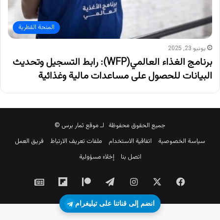
المنحة القطرية
يونيو 23, 2025
برنامج الغذاء العالمي(WFP): رابط التسجيل وتحديث
البيانات للحصول على مساعدات مالية وغذائية
جميع الحقوق محفوظة لـ موقع ثمار برس ©
سياسة الخصوصية
اتفاقية الاستخدام
ملفات تعريف الارتباط
فريق العمل
اتصل بنا
إخلاء مسؤولية
‫X
فيسبوك
انستقرام
تيلقرام
‫Patreon
Flipboard
جوجل
نيوز
انضم إلى قناتنا على تيليغرام