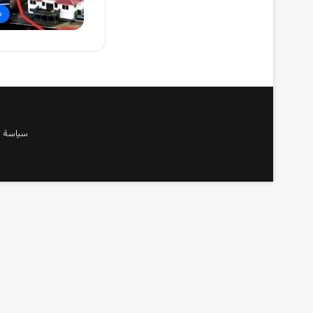
م
سياسة 