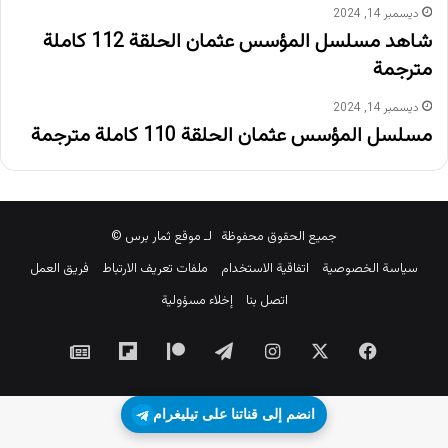
ديسمبر 14, 2024
شاهد مسلسل المؤسس عثمان الحلقة 112 كاملة
مترجمة
ديسمبر 14, 2024
مسلسل المؤسس عثمان الحلقة 110 كاملة مترجمة
جميع الحقوق محفوظة لـ موقع ثمار برس ©
سياسة الخصوصية
اتفاقية الاستخدام
ملفات تعريف الارتباط
فريق العمل
اتصل بنا
إخلاء مسؤولية
‫X
فيسبوك
انستقرام
تيلقرام
‫Patreon
Flipboard
جوجل
نيوز
انضم إلى قناتنا على تيليغرام