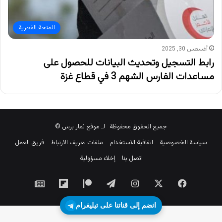
المنحة القطرية
أغسطس 30, 2025
رابط التسجيل وتحديث البيانات للحصول على
مساعدات الفارس الشهم 3 في قطاع غزة
جميع الحقوق محفوظة لـ موقع ثمار برس ©
سياسة الخصوصية
اتفاقية الاستخدام
ملفات تعريف الارتباط
فريق العمل
اتصل بنا
إخلاء مسؤولية
‫X
فيسبوك
انستقرام
تيلقرام
‫Patreon
Flipboard
جوجل
نيوز
انضم إلى قناتنا على تيليغرام