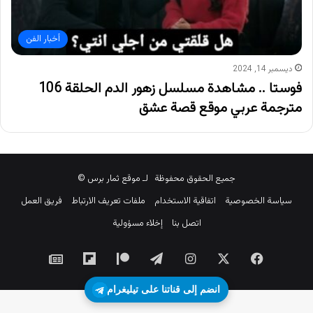
أخبار الفن
ديسمبر 14, 2024
فوستا .. مشاهدة مسلسل زهور الدم الحلقة 106
مترجمة عربي موقع قصة عشق
جميع الحقوق محفوظة لـ موقع ثمار برس ©
سياسة الخصوصية
اتفاقية الاستخدام
ملفات تعريف الارتباط
فريق العمل
اتصل بنا
إخلاء مسؤولية
‫X
فيسبوك
انستقرام
تيلقرام
‫Patreon
Flipboard
جوجل
نيوز
انضم إلى قناتنا على تيليغرام