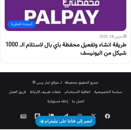
المنحة القطرية
مارس 18, 2025
طريقة انشاء وتفعيل محفظة باي بال لاستلام الـ 1000
شيكل من اليونيسف
جميع الحقوق محفوظة لـ موقع ثمار برس ©
سياسة الخصوصية
اتفاقية الاستخدام
ملفات تعريف الارتباط
فريق العمل
اتصل بنا
إخلاء مسؤولية
‫X
فيسبوك
انستقرام
تيلقرام
‫Patreon
Flipboard
جوجل
انضم إلى قناتنا على تيليغرام
نيوز