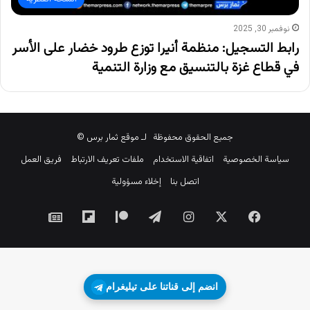
نوفمبر 30, 2025
رابط التسجيل: منظمة أنيرا توزع طرود خضار على الأسر
في قطاع غزة بالتنسيق مع وزارة التنمية
جميع الحقوق محفوظة لـ موقع ثمار برس ©
سياسة الخصوصية
اتفاقية الاستخدام
ملفات تعريف الارتباط
فريق العمل
اتصل بنا
إخلاء مسؤولية
‫X
فيسبوك
انستقرام
تيلقرام
‫Patreon
Flipboard
جوجل
نيوز
انضم إلى قناتنا على تيليغرام